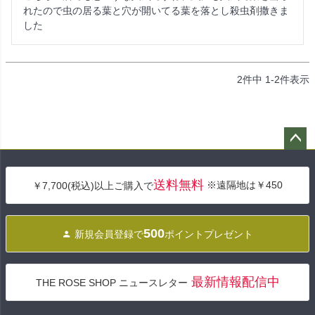
れたので虫の居る葉と穴が開いてる葉を落とし殺虫剤撒きま
した
2
件中
1
-
2
件表示
ペー
ジト
送料無料
※遠隔地は￥450
￥7,700(税込)以上ご購入で
ップ
へ
500
新規会員登録で
ポイントプレゼント
最新情報配信中
THE ROSE SHOP ニュースレター