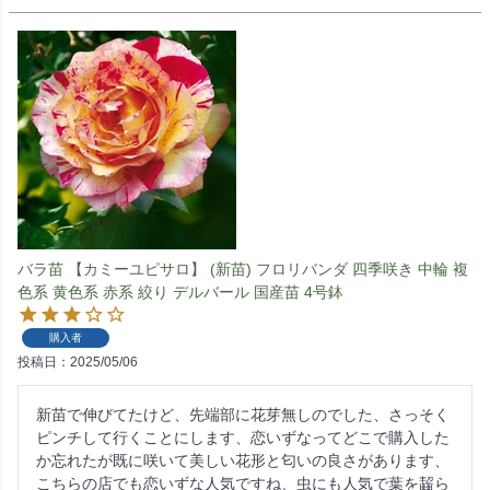
バラ苗 【カミーユピサロ】 (新苗) フロリバンダ 四季咲き 中輪 複
色系 黄色系 赤系 絞り デルバール 国産苗 4号鉢
購入者
投稿日
2025/05/06
新苗で伸びてたけど、先端部に花芽無しのでした、さっそく
ピンチして行くことにします、恋いずなってどこで購入した
か忘れたが既に咲いて美しい花形と匂いの良さがあります、
こちらの店でも恋いずな人気ですね、虫にも人気で葉を齧ら