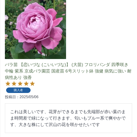
バラ苗 【恋いづな (こいいづな)】 (大苗) フロリバンダ 四季咲き
中輪 紫系 京成バラ園芸 国産苗 6号スリット鉢 強健 病気に強い 耐
病性あり 強香
購入者
投稿日
2025/05/06
これは美しいです、花芽ができるまでも先端部が赤い葉のま
ま時間差で緑になって行きます、匂いもブルー系で爽やかで
す、大きな株にして沢山の花を咲かせたいです