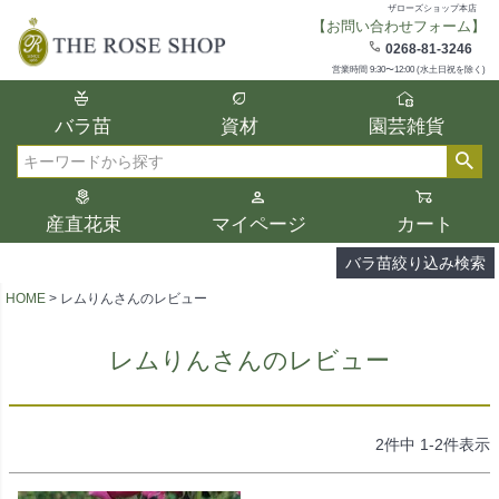
ザローズショップ本店
【お問い合わせフォーム】
在庫
0268-81-3246
在庫ありのみ表示
営業時間 9:30〜12:00 (水土日祝を除く)
複数の条件を選択して絞り込み検索が可能
バラ苗
資材
園芸雑貨
です。
選択した項目全てに該当する品種のみ検索
検索
結果に表示されます。
タイプ、カラー、ブランドなどは1つずつ選
産直花束
マイページ
カート
択してください。
バラ苗絞り込み検索
HOME
レムりんさんのレビュー
レムりんさんのレビュー
2
件中
1
-
2
件表示