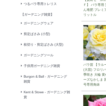
つるバラ専用トレリス
Ｆ】 バラ専用
ん堆肥 プレミア
【ガーデニング雑貨】
リットル
ガーデニングウェア
剪定ばさみ (小型)
枝切り・剪定ばさみ (大型)
ガーデニングツール
バラ苗 【ラル
子供用ガーデニング雑貨
(大苗) フロリ
季咲き 大輪 黄
Burgon & Ball - ガーデニング
ーズなかしま 国
雑貨
号専用角鉢
Kent & Stowe - ガーデニング雑
貨