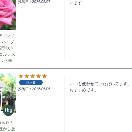
投稿日
2026/05/07
います
ディング
) ハイブ
四季咲き
 コルデス
リット鉢
購入者
いつも使わせていただいてます。
投稿日
2026/05/06
おすすめです。
5％ＯＦ
 ぼかし肥