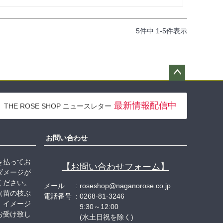
5
件中
1
-
5
件表示
ペー
ジト
最新情報配信中
THE ROSE SHOP ニュースレター
ップ
へ
お問い合わせ
を払ってお
【お問い合わせフォーム】
ダメージが
ください。
メール
roseshop@naganorose.co.jp
（苗の枝ぶ
電話番号
0268-81-3246
、イメージ
9:30～12:00
お受け致し
(水土日祝を除く)