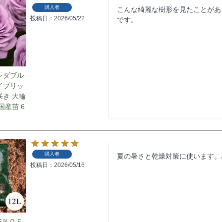
購入者
こんな綺麗な樹形を見たことがあ
投稿日
2026/05/22
です。
ンダブル
ハイブリッ
咲き 大輪
国産苗 6
購入者
夏の暑さと乾燥対策に使います。
投稿日
2026/05/16
5％ＯＦ