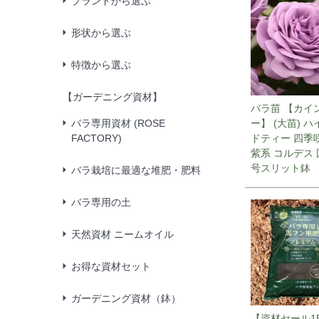
ブランドから選ぶ
形状から選ぶ
特徴から選ぶ
【ガーデニング資材】
バラ苗 【カイ
バラ専用資材 (ROSE
ー】 (大苗) 
FACTORY)
ドティー 四季
紫系 コルデス 
号スリット鉢
バラ栽培に最適な堆肥・肥料
バラ専用の土
天然資材 ニームオイル
お得な資材セット
ガーデニング資材（鉢）
【資材セール1