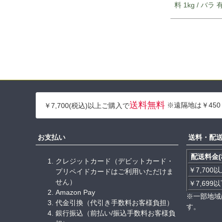
料 1kg / バラ
送料無料
※遠隔地は￥450
￥7,700(税込)以上ご購入で
お支払い
送料・配
配送料金(
クレジットカード（デビットカード・
￥7,700
プリペイドカードはご利用いただけま
せん）
￥7,699
Amazon Pay
※一部地域
代金引換（代引き手数料お客様負担）
す。
銀行振込（前払い/振込手数料お客様負