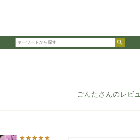
在庫ありのみ表示
複数の条件を選択して絞り込み検索が可能です。
選択した項目全てに該当する品種のみ検索結果に表示され
検索
タイプ、カラー、ブランドなどは1つずつ選択してくださ
ごんたさんのレビ