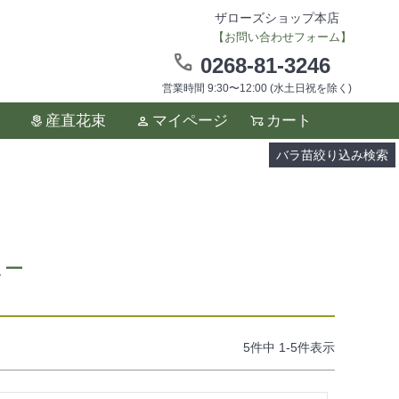
ザローズショップ本店
【お問い合わせフォーム】
0268-81-3246
営業時間 9:30〜12:00 (水土日祝を除く)
ます。
産直花束
マイページ
カート
い。
バラ苗絞り込み検索
ュー
5
件中
1
-
5
件表示