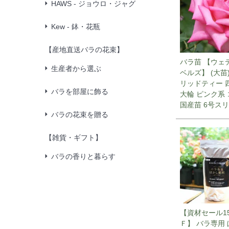
HAWS - ジョウロ・ジャグ
Kew - 鉢・花瓶
【産地直送バラの花束】
バラ苗 【ウェ
生産者から選ぶ
ベルズ】 (大苗
リッドティー 
バラを部屋に飾る
大輪 ピンク系
国産苗 6号ス
バラの花束を贈る
【雑貨・ギフト】
バラの香りと暮らす
【資材セール1
Ｆ】 バラ専用