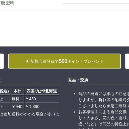
 有機 肥料
500
新規会員登録で
ポイントプレゼント
送
返品・交換
税込)
本州
四国/九州/北海道
商品の発送には細心の注意
以上
無料
￥450
りますが、折れ等の配送時
ございましたら至急ご連絡
以下
￥940
￥1,390
お客様理由による返品交換
は追加送料がかかる場合がありま
り・大きさ、花の色・香り
違いなど）は商品の特性上