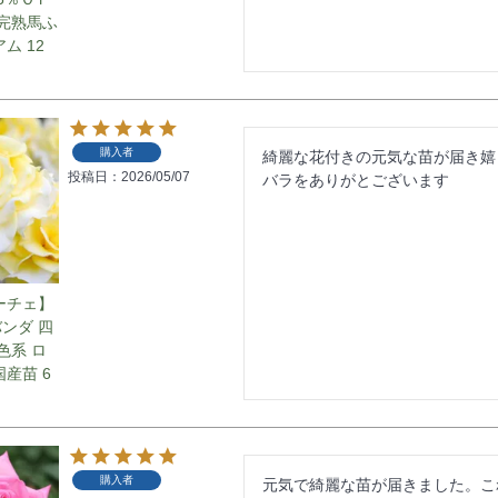
 完熟馬ふ
ム 12
購入者
綺麗な花付きの元気な苗が届き嬉
投稿日
2026/05/07
バラをありがとございます
ーチェ】
バンダ 四
色系 ロ
産苗 6
購入者
元気で綺麗な苗が届きました。こ