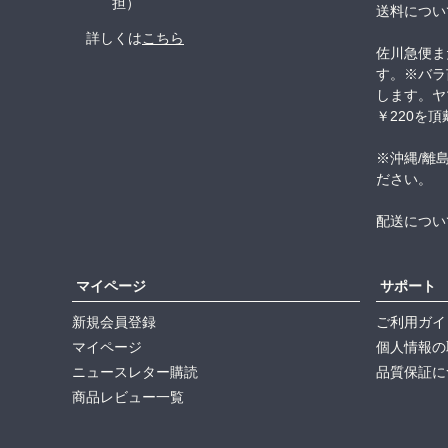
担）
送料につい
詳しくは
こちら
佐川急便ま
す。※バラ
します。ヤ
￥220を
※沖縄/離
ださい。
配送につい
マイページ
サポート
新規会員登録
ご利用ガイ
マイページ
個人情報の
ニュースレター購読
品質保証に
商品レビュー一覧