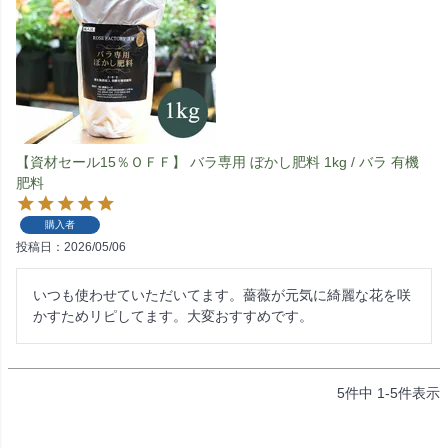
【資材セール15％ＯＦＦ】 バラ専用 ぼかし肥料 1kg / バラ 有機
肥料
購入者
投稿日
2026/05/06
いつも使わせていただいてます。薔薇が元気に綺麗な花を咲
かすためリピしてます。大変おすすめです。
5
件中
1
-
5
件表示