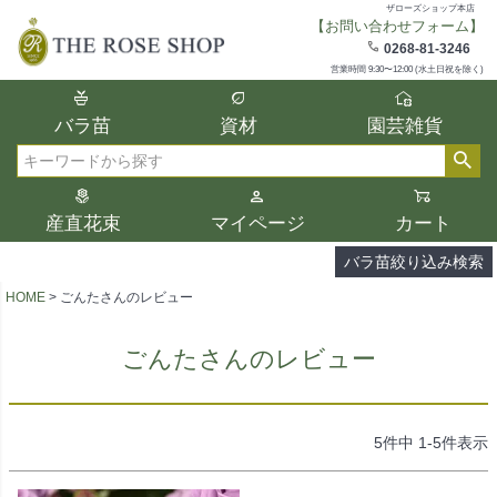
ザローズショップ本店
【お問い合わせフォーム】
在庫
0268-81-3246
在庫ありのみ表示
営業時間 9:30〜12:00 (水土日祝を除く)
複数の条件を選択して絞り込み検索が可能
バラ苗
資材
園芸雑貨
です。
選択した項目全てに該当する品種のみ検索
検索
結果に表示されます。
タイプ、カラー、ブランドなどは1つずつ選
産直花束
マイページ
カート
択してください。
バラ苗絞り込み検索
HOME
ごんたさんのレビュー
ごんたさんのレビュー
5
件中
1
-
5
件表示