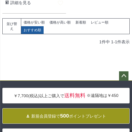
詳細を見る
価格が安い順
価格が高い順
新着順
レビュー順
並び替
え
おすすめ順
1
件中
1
-
1
件表示
ペー
ジト
送料無料
※遠隔地は￥450
￥7,700(税込)以上ご購入で
ップ
へ
500
新規会員登録で
ポイントプレゼント