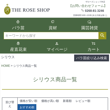
ザローズショップ本店
【お問い合わせフォーム】
在庫
0268-81-3246
在庫ありのみ表示
営業時間 9:30〜12:00 (水土日祝を除く)
複数の条件を選択して絞り込み検索が可能
バラ苗
資材
園芸雑貨
です。
選択した項目全てに該当する品種のみ検索
検索
結果に表示されます。
タイプ、カラー、ブランドなどは1つずつ選
産直花束
マイページ
カート
択してください。
シリウス
バラ苗絞り込み検索
HOME
シリウス商品一覧
シリウス商品一覧
価格が安い順
価格が高い順
新着順
レビュー順
並び替
え
おすすめ順