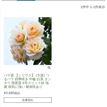
1
件中
1
-
1
件表示
バラ苗 【シリウス】 (大苗) つ
るバラ 四季咲き 中輪 白系 タン
タウ 国産苗 6号スリット鉢 強
健 病気に強い 耐病性あり
¥
3,680
税込
在庫切れ