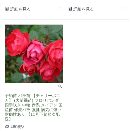
詳細を見る
詳細を見る
予約苗 バラ苗 【チェリーボニ
カ】 (大苗裸苗) フロリバンダ
四季咲き 中輪 赤系 メイアン 国
産苗 修景バラ 強健 病気に強い
耐病性あり 【11月下旬順次配
送】
¥
3,480
税込