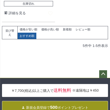
在庫切れ
詳細を見る
価格が安い順
価格が高い順
新着順
レビュー順
並び替
え
おすすめ順
5
件中
1
-
5
件表示
ペー
ジト
送料無料
※遠隔地は￥450
￥7,700(税込)以上ご購入で
ップ
へ
500
新規会員登録で
ポイントプレゼント