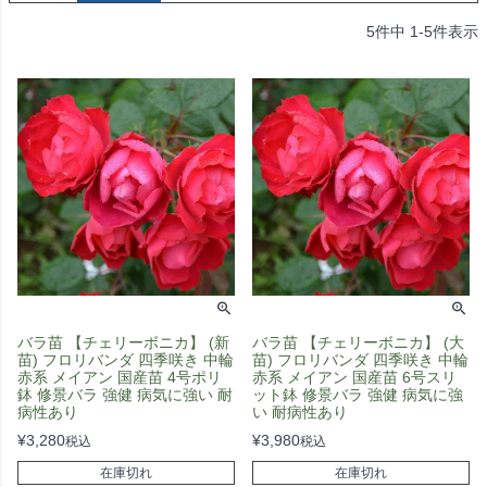
5
件中
1
-
5
件表示
バラ苗 【チェリーボニカ】 (新
バラ苗 【チェリーボニカ】 (大
苗) フロリバンダ 四季咲き 中輪
苗) フロリバンダ 四季咲き 中輪
赤系 メイアン 国産苗 4号ポリ
赤系 メイアン 国産苗 6号スリ
鉢 修景バラ 強健 病気に強い 耐
ット鉢 修景バラ 強健 病気に強
病性あり
い 耐病性あり
¥
3,280
¥
3,980
税込
税込
在庫切れ
在庫切れ