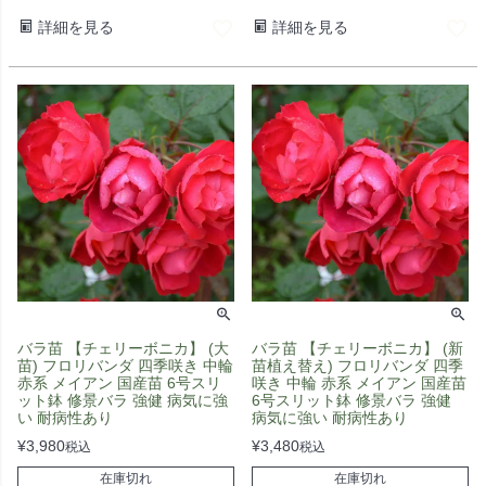
詳細を見る
詳細を見る
バラ苗 【チェリーボニカ】 (大
バラ苗 【チェリーボニカ】 (新
苗) フロリバンダ 四季咲き 中輪
苗植え替え) フロリバンダ 四季
赤系 メイアン 国産苗 6号スリ
咲き 中輪 赤系 メイアン 国産苗
ット鉢 修景バラ 強健 病気に強
6号スリット鉢 修景バラ 強健
い 耐病性あり
病気に強い 耐病性あり
¥
3,980
¥
3,480
税込
税込
在庫切れ
在庫切れ