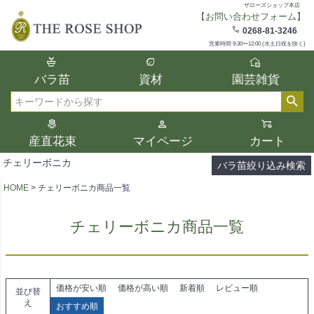
ザローズショップ本店
【お問い合わせフォーム】
在庫
0268-81-3246
在庫ありのみ表示
営業時間 9:30〜12:00 (水土日祝を除く)
複数の条件を選択して絞り込み検索が可能
バラ苗
資材
園芸雑貨
です。
選択した項目全てに該当する品種のみ検索
検索
結果に表示されます。
タイプ、カラー、ブランドなどは1つずつ選
産直花束
マイページ
カート
択してください。
チェリーボニカ
バラ苗絞り込み検索
HOME
チェリーボニカ商品一覧
チェリーボニカ商品一覧
価格が安い順
価格が高い順
新着順
レビュー順
並び替
え
おすすめ順