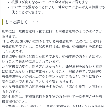
根張りが良くなるので、バラ全体が健全に育ちます。
古い土でも混ぜることにより、健全な土によみがえり何度でも
使うことができます。
もっと詳しく・・・
肥料には、無機質肥料（化学肥料）と有機質肥料の２つのタイプが
あります。
THE ROSE SHOPが推奨をしている有機質肥料（このぼかし肥料も
有機質肥料です）は、自然の素材（魚、動物、植物由来）を肥料に
したものです。
自然環境や植物に配慮した肥料であり、植物本来の力を引き出すと
いうことで最近特に注目されています。
ただ有機質の場合、効き方が遅かったり、発酵過程を経ないと植物
に吸収されない（特に窒素分）ということ、発酵過程でガス障害や
有機酸障害などの思わぬアクシデントが起こるなど、本当に安心・
安全に使用できるのか？という不安もあります。
そんな有機質肥料の問題を解決するのが、「ぼかし肥料」と言われ
るものです。
ぼかし肥料は、有機質肥料を微生物の力を借りて一次発酵させた有
機質肥料のこと。
「バラ専用 ぼかし肥料」は、良質な有機物を「VS34」という微生物