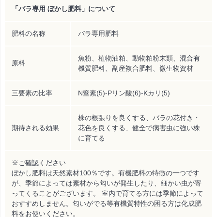
「バラ専用 ぼかし肥料」について
肥料の名称
バラ専用肥料
魚粉、植物油粕、動物粕粉末類、混合有
原料
機質肥料、副産複合肥料、微生物資材
三要素の比率
N窒素(5)-Pリン酸(6)-Kカリ(5)
株の根張りを良くする、バラの花付き・
期待される効果
花色を良くする、健全で病害虫に強い株
に育てる
※ご確認ください
ぼかし肥料は天然素材100％です。有機肥料の特徴の一つです
が、季節によっては素材から匂いが発生したり、細かい虫が寄
ってくることがございます。 室内で育てる方には季節によって
おすすめしません。匂いがでる等有機質特性の困る方は化成肥
料をお使いください。