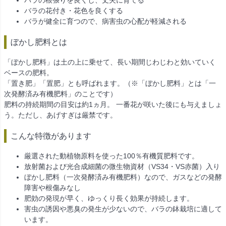
バラの根張りを良くし、丈夫に育てる
バラの花付き・花色を良くする
バラが健全に育つので、病害虫の心配が軽減される
ぼかし肥料とは
「ぼかし肥料」は土の上に乗せて、長い期間じわじわと効いていく
ベースの肥料。
「置き肥」「置肥」とも呼ばれます。（※「ぼかし肥料」とは「一
次発酵済み有機肥料」のことです）
肥料の持続期間の目安は約1ヵ月。 一番花が咲いた後にも与えましょ
う。ただし、あげすぎは厳禁です。
こんな特徴があります
厳選された動植物原料を使った100％有機質肥料です。
放射菌および光合成細菌の微生物資材（VS34・VS赤菌）入り
ぼかし肥料（一次発酵済み有機肥料）なので、ガスなどの発酵
障害や根傷みなし
肥効の発現が早く、ゆっくり長く効果が持続します。
害虫の誘因や悪臭の発生が少ないので、バラの鉢栽培に適して
います。