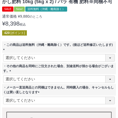
かし肥料 10kg (5kg x 2) / バラ 有機 肥料※同梱不可
SALE
New!
送料無料（沖縄・離島除く）
通常価格
¥
9,880
のところ
¥
8,398
税込
420
[ポイント]
・この商品は送料無料（沖縄・離島除く）です。(後ほど送料修正いたします)
(
必
須
・その他の商品を同時にご注文された場合、別途送料が掛かる場合がございま
)
す。
(
必
須
・メーカー直送商品との同梱はできません。同時購入の場合、キャンセルもし
)
くは買い直しとなります
(
必
須
)