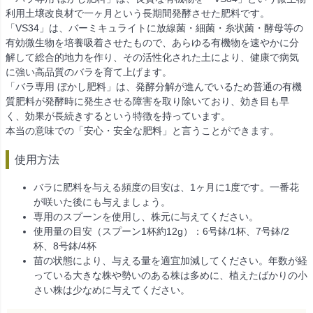
利用土壌改良材で一ヶ月という長期間発酵させた肥料です。
「VS34」は、バーミキュライトに放線菌・細菌・糸状菌・酵母等の
有効微生物を培養吸着させたもので、あらゆる有機物を速やかに分
解して総合的地力を作り、その活性化された土により、健康で病気
に強い高品質のバラを育て上げます。
「バラ専用 ぼかし肥料」は、発酵分解が進んでいるため普通の有機
質肥料が発酵時に発生させる障害を取り除いており、効き目も早
く、効果が長続きするという特徴を持っています。
本当の意味での「安心・安全な肥料」と言うことができます。
使用方法
バラに肥料を与える頻度の目安は、1ヶ月に1度です。一番花
が咲いた後にも与えましょう。
専用のスプーンを使用し、株元に与えてください。
使用量の目安（スプーン1杯約12g）：6号鉢/1杯、7号鉢/2
杯、8号鉢/4杯
苗の状態により、与える量を適宜加減してください。年数が経
っている大きな株や勢いのある株は多めに、植えたばかりの小
さい株は少なめに与えてください。