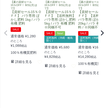
【夏の資材セール
【夏の資材セール
【夏の資材セール
15％OFF！ 8/31(月)ま
15％OFF！ 8/31(月)ま
15％OFF！ 8/31(月)ま
で】
で】
で】
【資材セール15％Ｏ
【資材セール15％Ｏ
【資材セール15％
ＦＦ】 バラ専用 ぼ
ＦＦ】 【送料無料】
ＦＦ】 【送料無料
かし肥料 1kg / バラ
バラ専用 ぼかし肥料
バラ専用 ぼかし肥
有機 肥料
5kg / バラ 有機 肥料
20kg / バラ 有機 肥
※同梱不可
料 / ※同梱不可
SALE
SALE
New!
SALE
通常価格
¥
1,280
送料無料（沖縄・離島
送料無料（沖縄・離島
除く）
除く）
のところ
¥
1,088
税込
通常価格
¥
5,680
通常価格
¥
16,800
のところ
のところ
100％有機質肥料
¥
4,828
¥
14,280
税込
税込
詳細を見る
100％有機質肥料
詳細を見る
詳細を見る