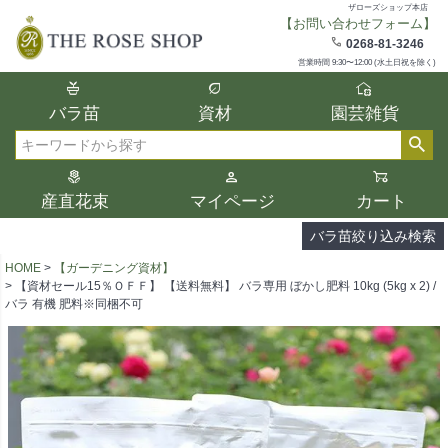
ザローズショップ本店
【お問い合わせフォーム】
在庫
0268-81-3246
在庫ありのみ表示
営業時間 9:30〜12:00 (水土日祝を除く)
複数の条件を選択して絞り込み検索が可能
バラ苗
資材
園芸雑貨
です。
選択した項目全てに該当する品種のみ検索
検索
結果に表示されます。
タイプ、カラー、ブランドなどは1つずつ選
産直花束
マイページ
カート
択してください。
バラ苗絞り込み検索
HOME
【ガーデニング資材】
【資材セール15％ＯＦＦ】 【送料無料】 バラ専用 ぼかし肥料 10kg (5kg x 2) /
バラ 有機 肥料※同梱不可