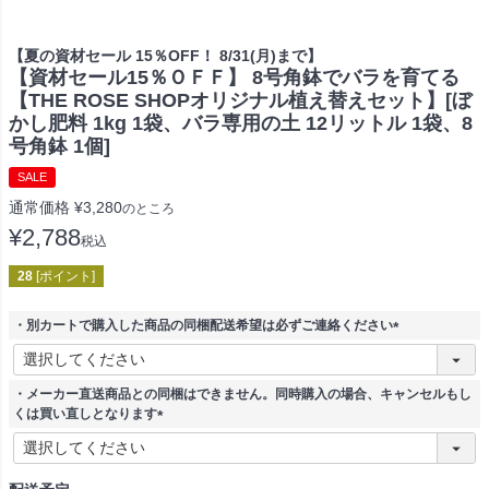
【夏の資材セール 15％OFF！ 8/31(月)まで】
【資材セール15％ＯＦＦ】 8号角鉢でバラを育てる
【THE ROSE SHOPオリジナル植え替えセット】[ぼ
かし肥料 1kg 1袋、バラ専用の土 12リットル 1袋、8
号角鉢 1個]
SALE
通常価格
¥
3,280
のところ
¥
2,788
税込
28
[ポイント]
・別カートで購入した商品の同梱配送希望は必ずご連絡ください
(
必
須
・メーカー直送商品との同梱はできません。同時購入の場合、キャンセルもし
)
くは買い直しとなります
(
必
須