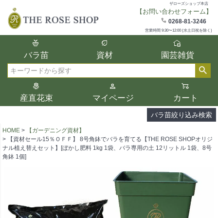
ザローズショップ本店
【お問い合わせフォーム】
在庫
0268-81-3246
在庫ありのみ表示
営業時間 9:30〜12:00 (水土日祝を除く)
複数の条件を選択して絞り込み検索が可能
バラ苗
資材
園芸雑貨
です。
選択した項目全てに該当する品種のみ検索
検索
結果に表示されます。
タイプ、カラー、ブランドなどは1つずつ選
産直花束
マイページ
カート
択してください。
バラ苗絞り込み検索
HOME
【ガーデニング資材】
【資材セール15％ＯＦＦ】 8号角鉢でバラを育てる【THE ROSE SHOPオリジ
ナル植え替えセット】[ぼかし肥料 1kg 1袋、バラ専用の土 12リットル 1袋、8号
角鉢 1個]