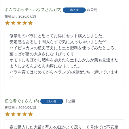
ポムズポッティハウス
22
非公開
購入者
投稿日
2020/07/19
修景用のバラにと思ってお得にセット購入しました。

安定感もあるし手間入らずで気に入っちゃいました^^

ハイビスカスの植え替えにも土と肥料を使ってみたところ、
葉っぱが倍の大きさになりびっくり

オモトにもぼかし肥料を加えたら土もふかふか葉も見違えた
ようにぷるんぷるん肉厚になりました。

バラを育てはじめてからベランダの植物たち、輝いています
^^
初心者です
8
非公開
購入者
投稿日
2020/06/15
春に購入した大苗が思いのほかよく茂り、６号鉢では不安定