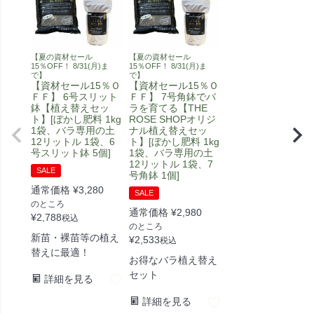
【夏の資材セール
【夏の資材セール
15％OFF！ 8/31(月)ま
15％OFF！ 8/31(月)ま
で】
で】
【資材セール15％Ｏ
【資材セール15％Ｏ
ＦＦ】 6号スリット
ＦＦ】 7号角鉢でバ
鉢【植え替えセッ
ラを育てる【THE
ト】[ぼかし肥料 1kg
ROSE SHOPオリジ
1袋、バラ専用の土
ナル植え替えセッ
12リットル 1袋、6
ト】[ぼかし肥料 1kg
号スリット鉢 5個]
1袋、バラ専用の土
12リットル 1袋、7
SALE
号角鉢 1個]
通常価格
¥
3,280
SALE
のところ
通常価格
¥
2,980
¥
2,788
税込
のところ
新苗・裸苗等の植え
¥
2,533
税込
替えに最適！
お得なバラ植え替え
セット
詳細を見る
詳細を見る