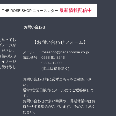
ペー
ジト
最新情報配信中
THE ROSE SHOP ニュースレター
ップ
へ
お問い合わせ
を払ってお
【お問い合わせフォーム】
ダメージが
ください。
メール
roseshop@naganorose.co.jp
（苗の枝ぶ
電話番号
0268-81-3246
、イメージ
9:30～12:00
お受け致し
(水土日祝を除く)
お問い合わせ前に必ず
こちら
をご確認下さ
い。
通常3営業日以内にメールにてご返答致しま
す。
お問い合わせの多い時期や、長期休業中はお
待たせする場合がございます。予めご了承く
ださい。