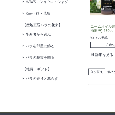
HAWS - ジョウロ・ジャグ
Kew - 鉢・花瓶
【産地直送バラの花束】
ニームオイル原
抽出液) 250cc
生産者から選ぶ
¥
2,780
税込
在庫
バラを部屋に飾る
詳細を見る
バラの花束を贈る
【雑貨・ギフト】
並び替え
価格
バラの香りと暮らす