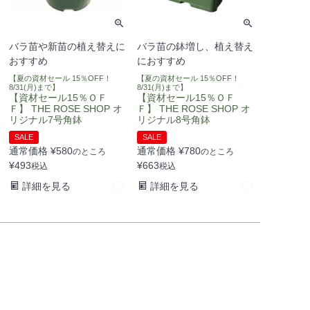
バラ苗や新苗の植え替えに
バラ苗の鉢増し、植え替え
おすすめ
におすすめ
【夏の資材セール 15％OFF！
【夏の資材セール 15％OFF！
8/31(月)まで】
8/31(月)まで】
【資材セール15％ＯＦ
【資材セール15％ＯＦ
Ｆ】 THE ROSE SHOP オ
Ｆ】 THE ROSE SHOP オ
リジナル7号角鉢
リジナル8号角鉢
SALE
SALE
通常価格
¥
580
通常価格
¥
780
のところ
のところ
¥
493
¥
663
税込
税込
詳細を見る
詳細を見る