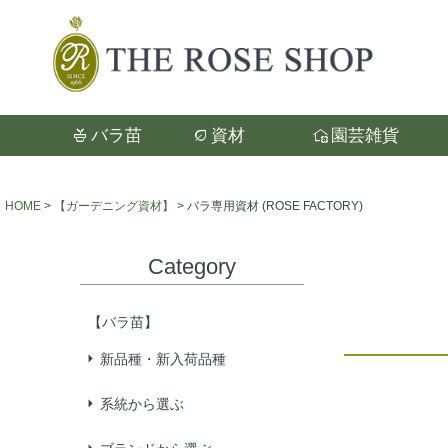
バラ苗
資材
園芸雑貨
検索
HOME
【ガーデニング資材】
バラ専用資材 (ROSE FACTORY)
Category
【バラ苗】
新品種・新入荷品種
系統から選ぶ