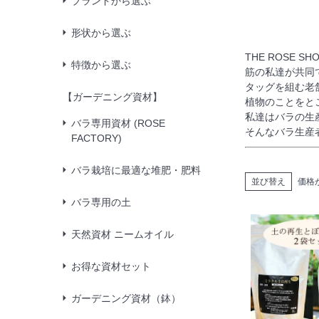
ブランドから選ぶ
形状から選ぶ
THE ROSE
特徴から選ぶ
筋の私達が共同
タッグを組む老
【ガーデニング資材】
植物のことをと
私達はバラの生
バラ専用資材 (ROSE
そんなバラ生産者
FACTORY)
バラ栽培に最適な堆肥・肥料
並び替え
価格
バラ専用の土
天然資材 ニームオイル
お得な資材セット
ガーデニング資材（鉢）