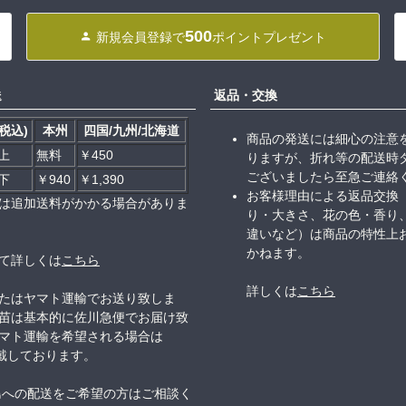
500
新規会員登録で
ポイントプレゼント
送
返品・交換
税込)
本州
四国/九州/北海道
商品の発送には細心の注意
以上
無料
￥450
りますが、折れ等の配送時
ございましたら至急ご連絡
以下
￥940
￥1,390
お客様理由による返品交換
は追加送料がかかる場合がありま
り・大きさ、花の色・香り
違いなど）は商品の特性上
かねます。
て詳しくは
こちら
詳しくは
こちら
たはヤマト運輸でお送り致しま
苗は基本的に佐川急便でお届け致
マト運輸を希望される場合は
頂戴しております。
島への配送をご希望の方はご相談く