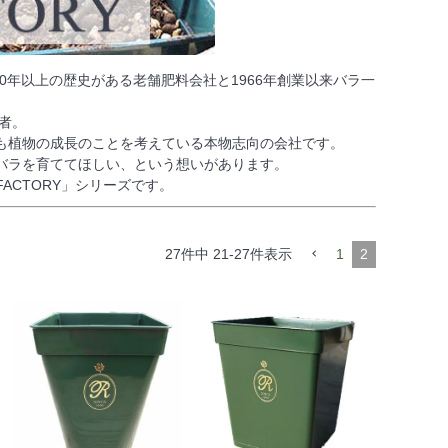
業150年以上の歴史がある老舗肥料会社と1966年創業以来バラ一
者。
も植物の成長のことを考えている本物志向の会社です。
バラを育ててほしい、という想いがあります。
ACTORY」シリーズです。
27
件中
21
-
27
件表示
1
2