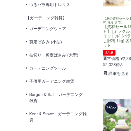
つるバラ専用トレリス
【ガーデニング雑貨】
【夏の資材セール 1
8/31(月)まで】
【資材セール1
ガーデニングウェア
Ｆ】 [ミラクル
リットル] [バ
し肥料 1kg] 
剪定ばさみ (小型)
ット
SALE
枝切り・剪定ばさみ (大型)
通常価格
¥
2,3
¥
2,023
税込
ガーデニングツール
詳細を見る
子供用ガーデニング雑貨
Burgon & Ball - ガーデニング
雑貨
Kent & Stowe - ガーデニング雑
貨