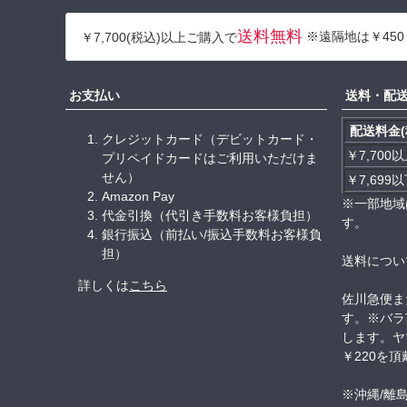
送料無料
※遠隔地は￥450
￥7,700(税込)以上ご購入で
お支払い
送料・配
配送料金(
クレジットカード（デビットカード・
￥7,700
プリペイドカードはご利用いただけま
せん）
￥7,699
Amazon Pay
※一部地域
代金引換（代引き手数料お客様負担）
す。
銀行振込（前払い/振込手数料お客様負
担）
送料につい
詳しくは
こちら
佐川急便ま
す。※バラ
します。ヤ
￥220を
※沖縄/離