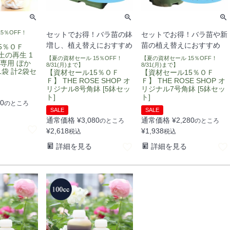
5％OFF！
セットでお得！バラ苗の鉢
セットでお得！バラ苗や新
増し、植え替えにおすすめ
苗の植え替えにおすすめ
5％ＯＦ
土の再生 1
【夏の資材セール 15％OFF！
【夏の資材セール 15％OFF！
ラ専用 ぼか
8/31(月)まで】
8/31(月)まで】
各1袋 計2袋セ
【資材セール15％ＯＦ
【資材セール15％ＯＦ
Ｆ】 THE ROSE SHOP オ
Ｆ】 THE ROSE SHOP オ
リジナル8号角鉢 [5鉢セッ
リジナル7号角鉢 [5鉢セッ
ト]
ト]
80
のところ
SALE
SALE
通常価格
¥
3,080
通常価格
¥
2,280
のところ
のところ
¥
2,618
¥
1,938
税込
税込
詳細を見る
詳細を見る