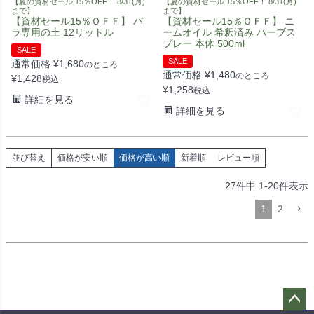
【夏の資材セール 15％OFF！ 8/31(月)
【夏の資材セール 15％OFF！ 8/31(月)
まで】
まで】
【資材セール15％ＯＦＦ】 バ
【資材セール15％ＯＦＦ】 ニ
ラ専用の土 12リットル
ームオイル 希釈済み ハーブス
プレー 本体 500ml
SALE
SALE
通常価格
¥
1,680
のところ
通常価格
¥
1,480
のところ
¥
1,428
税込
¥
1,258
税込
詳細を見る
詳細を見る
並び替え
価格が安い順
価格が高い順
新着順
レビュー順
27
件中
1
-
20
件表示
1
2