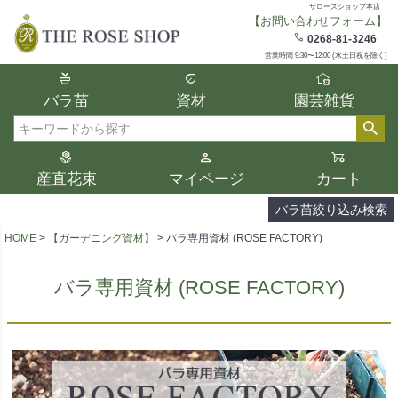
ザローズショップ本店
【お問い合わせフォーム】
在庫
0268-81-3246
在庫ありのみ表示
営業時間 9:30〜12:00 (水土日祝を除く)
複数の条件を選択して絞り込み検索が可能
バラ苗
資材
園芸雑貨
です。
選択した項目全てに該当する品種のみ検索
検索
結果に表示されます。
タイプ、カラー、ブランドなどは1つずつ選
産直花束
マイページ
カート
択してください。
バラ苗絞り込み検索
HOME
【ガーデニング資材】
バラ専用資材 (ROSE FACTORY)
バラ専用資材 (ROSE FACTORY)