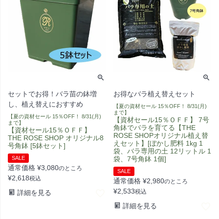
セットでお得！バラ苗の鉢増
お得なバラ植え替えセット
し、植え替えにおすすめ
【夏の資材セール 15％OFF！ 8/31(月)
まで】
【夏の資材セール 15％OFF！ 8/31(月)
【資材セール15％ＯＦＦ】 7号
まで】
角鉢でバラを育てる【THE
【資材セール15％ＯＦＦ】
ROSE SHOPオリジナル植え替
THE ROSE SHOP オリジナル8
えセット】[ぼかし肥料 1kg 1
号角鉢 [5鉢セット]
袋、バラ専用の土 12リットル 1
SALE
袋、7号角鉢 1個]
通常価格
¥
3,080
のところ
SALE
¥
2,618
税込
通常価格
¥
2,980
のところ
¥
2,533
税込
詳細を見る
詳細を見る