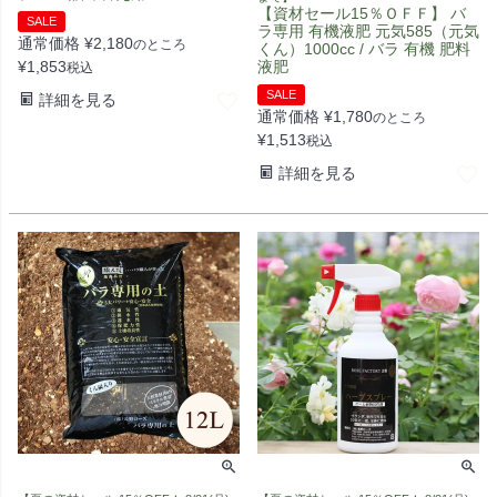
【資材セール15％ＯＦＦ】 バ
SALE
ラ専用 有機液肥 元気585（元気
通常価格
¥
2,180
のところ
くん）1000cc / バラ 有機 肥料
¥
1,853
液肥
税込
SALE
詳細を見る
通常価格
¥
1,780
のところ
¥
1,513
税込
詳細を見る