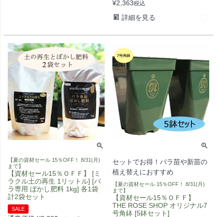
¥
2,363
税込
詳細を見る
【夏の資材セール 15％OFF！ 8/31(月)
セットでお得！バラ苗や新苗の
まで】
植え替えにおすすめ
【資材セール15％ＯＦＦ】 [ミ
ラクル土の再生 1リットル] [バ
【夏の資材セール 15％OFF！ 8/31(月)
ラ専用 ぼかし肥料 1kg] 各1袋
まで】
計2袋セット
【資材セール15％ＯＦＦ】
THE ROSE SHOP オリジナル7
SALE
号角鉢 [5鉢セット]