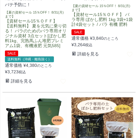
バテ予防に！
【夏の資材セール 15％OFF！ 8/31(月)
まで】
【夏の資材セール 15％OFF！ 8/31(月)
【資材セール15％ＯＦＦ】 バ
まで】
ラ専用 ぼかし肥料 1kg 3袋+1袋
【資材セール15％ＯＦＦ】
計4袋セット / バラ 有機 肥料
【送料無料】 夏を元気に乗り切
る！ バラのためのバラ専用オリ
SALE
ジナル資材 3点セット[ぼかし肥
通常価格
¥
3,840
のところ
料1kg、完熟馬ふん堆肥プレミ
¥
3,264
税込
アム1袋、有機液肥 元気585]
SALE
詳細を見る
送料無料（沖縄・離島除く）
通常価格
¥
4,380
のところ
¥
3,723
税込
詳細を見る