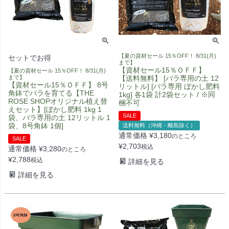
【夏の資材セール 15％OFF！ 8/31(月)
セットでお得
まで】
【資材セール15％ＯＦＦ】
【夏の資材セール 15％OFF！ 8/31(月)
まで】
【送料無料】 [バラ専用の土 12
【資材セール15％ＯＦＦ】 8号
リットル] [バラ専用 ぼかし肥料
角鉢でバラを育てる【THE
1kg] 各1袋 計2袋セット / ※同
ROSE SHOPオリジナル植え替
梱不可
えセット】[ぼかし肥料 1kg 1
SALE
袋、バラ専用の土 12リットル 1
袋、8号角鉢 1個]
送料無料（沖縄・離島除く）
通常価格
¥
3,180
のところ
SALE
¥
2,703
税込
通常価格
¥
3,280
のところ
¥
2,788
税込
詳細を見る
詳細を見る