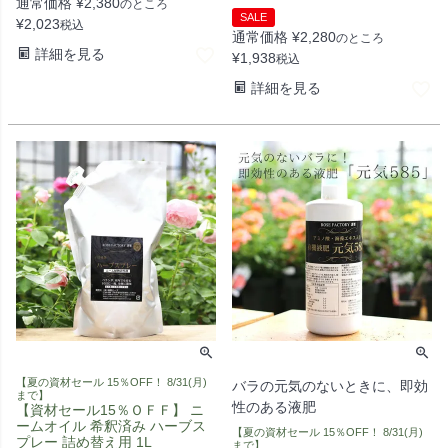
通常価格
¥
2,380
のところ
SALE
¥
2,023
税込
通常価格
¥
2,280
のところ
詳細を見る
¥
1,938
税込
詳細を見る
【夏の資材セール 15％OFF！ 8/31(月)
バラの元気のないときに、即効
まで】
性のある液肥
【資材セール15％ＯＦＦ】 ニ
ームオイル 希釈済み ハーブス
【夏の資材セール 15％OFF！ 8/31(月)
プレー 詰め替え用 1L
まで】