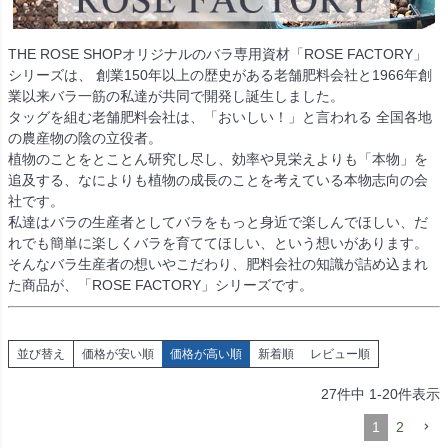
THE ROSE SHOPオリジナルのバラ専用資材「ROSE FACTORY」
シリーズは、 創業150年以上の歴史がある老舗肥料会社と1966年創
業以来バラ一筋の私達が共同で開発し誕生しました。
タッグを組む老舗肥料会社は、「おいしい！」と言われる 全国各地
の農産物の陰の立役者。
植物のことをとことん研究し尽し、効率や見栄えよりも「本物」を
追及する、なによりも植物の成長のことを考えている本物志向の会
社です。
私達はバラの生産者としてバラをもっと身近で楽しんでほしい、だ
れでも簡単に楽しくバラを育ててほしい、という想いがあります。
そんなバラ生産者の想いやこだわり、肥料会社の知識が詰め込まれ
た商品が、「ROSE FACTORY」シリーズです。
並び替え
価格が安い順
価格が高い順
新着順
レビュー順
27
件中
1
-
20
件表示
1
2