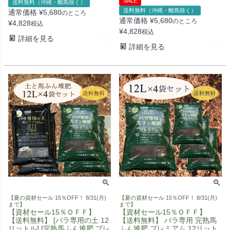
SALE
送料無料（沖縄・離島除く）
送料無料（沖縄・離島除く）
通常価格
¥
5,680
のところ
通常価格
¥
5,680
のところ
¥
4,828
税込
¥
4,828
税込
詳細を見る
詳細を見る
【夏の資材セール 15％OFF！ 8/31(月)
【夏の資材セール 15％OFF！ 8/31(月)
まで】
まで】
【資材セール15％ＯＦＦ】
【資材セール15％ＯＦＦ】
【送料無料】 [バラ専用の土 12
【送料無料】 バラ専用 完熟馬
リットル] [完熟馬ふん堆肥 プレ
ふん堆肥 プレミアム 12リット