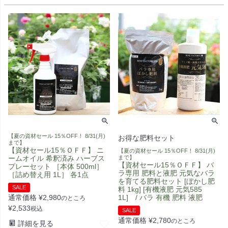
【夏の資材セール 15％OFF！ 8/31(月)
お得な肥料セット
まで】
【資材セール15％ＯＦＦ】 ニ
【夏の資材セール 15％OFF！ 8/31(月)
ームオイル 希釈済み ハーブス
まで】
【資材セール15％ＯＦＦ】 バ
プレーセット ［本体 500ml］
ラ専用 肥料と液肥 元気なバラ
［詰め替え用 1L］ 各1点
を育てる肥料セット [ぼかし肥
SALE
料 1kg] [有機液肥 元気585
通常価格
¥
2,980
1L] / バラ 有機 肥料 液肥
のところ
¥
2,533
税込
SALE
通常価格
¥
2,780
のところ
詳細を見る