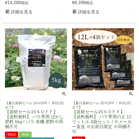
¥
14,280
¥
8,398
税込
税込
詳細を見る
詳細を見る
【夏の資材セール 15％OFF！ 8/31(月)
【夏の資材セール 15％OFF！ 8/31(月)
まで】
まで】
【資材セール15％ＯＦＦ】
【資材セール15％ＯＦＦ】
【送料無料】 バラ専用 ぼかし
【送料無料】 バラ専用の土 12
肥料 5kg / バラ 有機 肥料※同
リットル 4袋セット / ※メーカ
梱不可
ー直送 ※出荷日限定 ※同梱不
可
SALE
New!