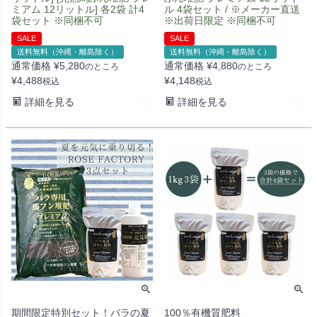
ミアム 12リットル] 各2袋 計4
ル 4袋セット / ※メーカー直送
袋セット ※同梱不可
※出荷日限定 ※同梱不可
SALE
SALE
送料無料（沖縄・離島除く）
送料無料（沖縄・離島除く）
通常価格
¥
5,280
通常価格
¥
4,880
のところ
のところ
¥
4,488
¥
4,148
税込
税込
詳細を見る
詳細を見る
期間限定特別セット！バラの夏
100％有機質肥料