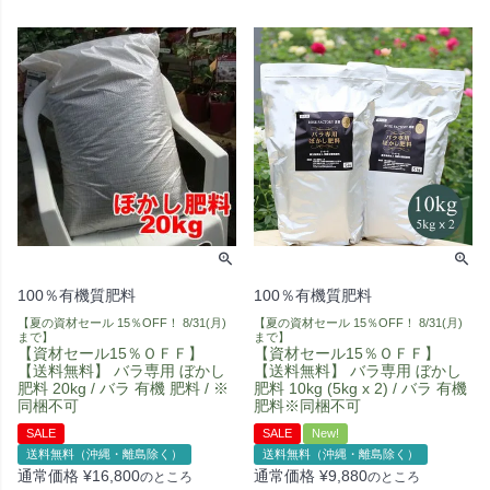
100％有機質肥料
100％有機質肥料
【夏の資材セール 15％OFF！ 8/31(月)
【夏の資材セール 15％OFF！ 8/31(月)
まで】
まで】
【資材セール15％ＯＦＦ】
【資材セール15％ＯＦＦ】
【送料無料】 バラ専用 ぼかし
【送料無料】 バラ専用 ぼかし
肥料 20kg / バラ 有機 肥料 / ※
肥料 10kg (5kg x 2) / バラ 有機
同梱不可
肥料※同梱不可
SALE
SALE
New!
送料無料（沖縄・離島除く）
送料無料（沖縄・離島除く）
通常価格
¥
16,800
通常価格
¥
9,880
のところ
のところ