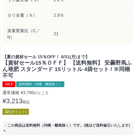
カリ全量（％）
1.9％
炭素窒素比（C／
21
N）
【夏の資材セール 15％OFF！ 8/31(月)まで】
【資材セール15％ＯＦＦ】 【送料無料】 安曇野馬ふ
ん堆肥 スタンダード 15リットル 4袋セット / ※同梱
不可
SALE
送料無料（沖縄・離島除く）
通常価格
¥
3,780
のところ
¥
3,213
税込
32
[ポイント]
・この商品は送料無料（沖縄・離島除く）です。(後ほど送料修正いたします)