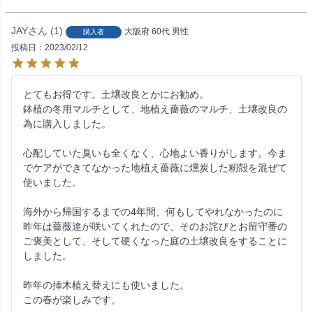
JAY
1
大阪府
60代
男性
購入者
投稿日
2023/02/12
とてもお得です。土壌改良とかにお勧め。

鉢植の冬用マルチとして、地植え薔薇のマルチ、土壌改良の
為に購入しました。

心配していた臭いも全くなく、心地よい香りがします。今ま
でケアができてなかった地植え薔薇に燻炭した籾殻を混ぜて
使いました。

海外から帰国するまでの4年間、何もしてやれなかったのに
昨年は薔薇達が咲いてくれたので、そのお詫びとお留守番の
ご褒美として、そして硬くなった庭の土壌改良をすることに
しました。

昨年の挿木植え替えにも使いました。

この春が楽しみです。