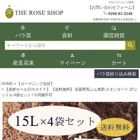
ザローズショップ本店
【お問い合わせフォーム】
在庫
0268-81-3246
在庫ありのみ表示
営業時間 9:30〜12:00 (水土日祝を除く)
複数の条件を選択して絞り込み検索が可能
バラ苗
資材
園芸雑貨
です。
選択した項目全てに該当する品種のみ検索
検索
結果に表示されます。
タイプ、カラー、ブランドなどは1つずつ選
産直花束
マイページ
カート
択してください。
バラ苗絞り込み検索
HOME
【ガーデニング資材】
【資材セール15％ＯＦＦ】 【送料無料】 安曇野馬ふん堆肥 スタンダード 15リ
ットル 4袋セット / ※同梱不可