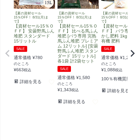
【夏の資材セール
【夏の資材セール
【夏の資材セール
15％OFF！ 8/31(月)ま
15％OFF！ 8/31(月)ま
15％OFF！ 8/31(月)ま
で】
で】
で】
【資材セール15％Ｏ
【資材セール15％Ｏ
【資材セール15％
ＦＦ】 安曇野馬ふん
ＦＦ】 比べる馬ふん
ＦＦ】 バラ専用 ぼ
堆肥 スタンダード
堆肥 [バラ専用 完熟
かし肥料 1kg / バラ
15リットル
馬ふん堆肥 プレミア
有機 肥料
ム 12リットル] [安曇
SALE
SALE
野馬ふん堆肥 スタン
ダード 15リットル]
通常価格
¥
780
通常価格
¥
1,280
各1袋 計2袋セット
のところ
のところ
SALE
¥
663
¥
1,088
税込
税込
通常価格
¥
1,580
100％有機質肥料
詳細を見る
のところ
¥
1,343
税込
詳細を見る
詳細を見る