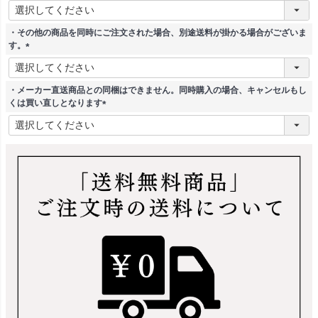
(
必
須
・その他の商品を同時にご注文された場合、別途送料が掛かる場合がございま
)
す。
(
必
須
・メーカー直送商品との同梱はできません。同時購入の場合、キャンセルもし
)
くは買い直しとなります
(
必
須
)