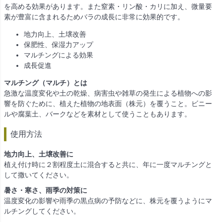
を高める効果があります。また窒素・リン酸・カリに加え、微量要
素が豊富に含まれるためバラの成長に非常に効果的です。
地力向上、土壌改善
保肥性、保湿力アップ
マルチングによる効果
成長促進
マルチング（マルチ）とは
急激な温度変化や土の乾燥、病害虫や雑草の発生による植物への影
響を防ぐために、植えた植物の地表面（株元）を覆うこと。ビニー
ルや腐葉土、バークなどを素材として使うこともあります。
使用方法
地力向上、土壌改善に
植え付け時に２割程度土に混合すると共に、年に一度マルチングと
して撒いてください。
暑さ・寒さ、雨季の対策に
温度変化の影響や雨季の黒点病の予防などに、株元を覆うようにマ
ルチングしてください。