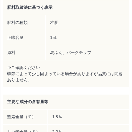
肥料取締法に基づく表示
肥料の種類
堆肥
正味容量
15L
原料
馬ふん、バークチップ
※ご確認ください
季節によって少し固まっている場合がありますが品質には問題
ありません。
主要な成分の含有量等
窒素全量（％）
1.8％
リン酸全量（％）
2.2％