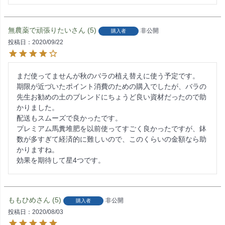
無農薬で頑張りたい
5
非公開
購入者
投稿日
2020/09/22
まだ使ってませんが秋のバラの植え替えに使う予定です。

期限が近づいたポイント消費のための購入でしたが、バラの
先生お勧めの土のブレンドにちょうど良い資材だったので助
かりました。

配送もスムーズで良かったです。

プレミアム馬糞堆肥を以前使ってすごく良かったですが、鉢
数が多すぎて経済的に難しいので、このくらいの金額なら助
かりますね。

効果を期待して星4つです。
ももひめ
5
非公開
購入者
投稿日
2020/08/03