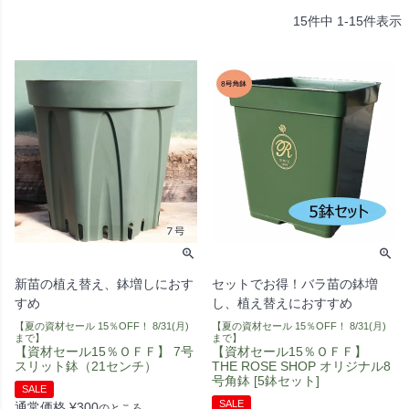
15
件中
1
-
15
件表示
新苗の植え替え、鉢増しにおす
セットでお得！バラ苗の鉢増
すめ
し、植え替えにおすすめ
【夏の資材セール 15％OFF！ 8/31(月)
【夏の資材セール 15％OFF！ 8/31(月)
まで】
まで】
【資材セール15％ＯＦＦ】 7号
【資材セール15％ＯＦＦ】
スリット鉢（21センチ）
THE ROSE SHOP オリジナル8
号角鉢 [5鉢セット]
SALE
SALE
通常価格
¥
300
のところ