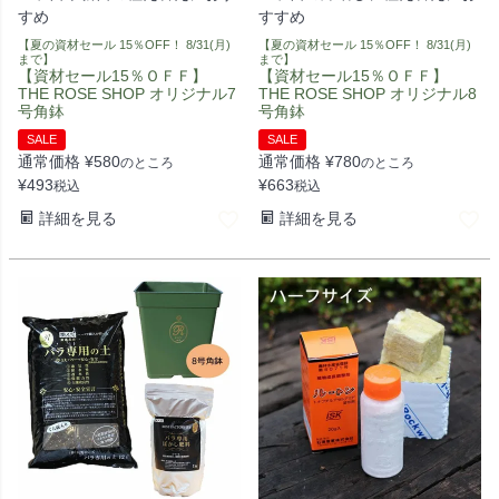
すめ
すすめ
【夏の資材セール 15％OFF！ 8/31(月)
【夏の資材セール 15％OFF！ 8/31(月)
まで】
まで】
【資材セール15％ＯＦＦ】
【資材セール15％ＯＦＦ】
THE ROSE SHOP オリジナル7
THE ROSE SHOP オリジナル8
号角鉢
号角鉢
SALE
SALE
通常価格
¥
580
通常価格
¥
780
のところ
のところ
¥
493
¥
663
税込
税込
詳細を見る
詳細を見る