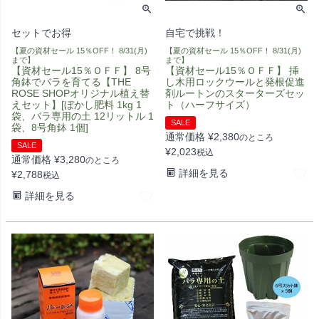
セットでお得
自宅で挑戦！
【夏の資材セール 15％OFF！ 8/31(月)
【夏の資材セール 15％OFF！ 8/31(月)
まで】
まで】
【資材セール15％ＯＦＦ】 8号
【資材セール15％ＯＦＦ】 挿
角鉢でバラを育てる【THE
し木用ロックウールと発根促進
ROSE SHOPオリジナル植え替
剤ルートンのスターターズセッ
えセット】[ぼかし肥料 1kg 1
ト（ハーフサイズ）
袋、バラ専用の土 12リットル 1
SALE
袋、8号角鉢 1個]
通常価格
¥
2,380
のところ
SALE
¥
2,023
税込
通常価格
¥
3,280
のところ
詳細を見る
¥
2,788
税込
詳細を見る