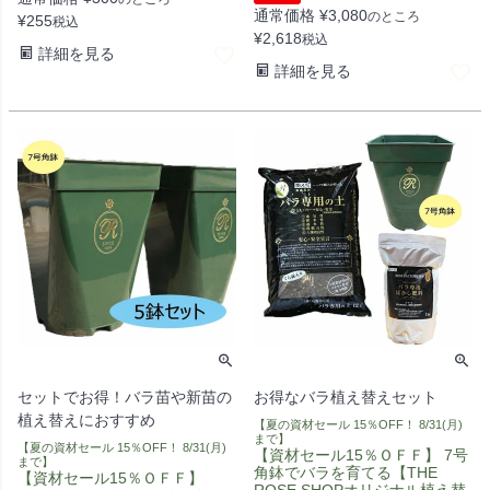
通常価格
¥
3,080
のところ
¥
255
税込
¥
2,618
税込
詳細を見る
詳細を見る
セットでお得！バラ苗や新苗の
お得なバラ植え替えセット
植え替えにおすすめ
【夏の資材セール 15％OFF！ 8/31(月)
まで】
【夏の資材セール 15％OFF！ 8/31(月)
【資材セール15％ＯＦＦ】 7号
まで】
角鉢でバラを育てる【THE
【資材セール15％ＯＦＦ】