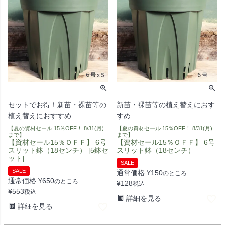
セットでお得！新苗・裸苗等の
新苗・裸苗等の植え替えにおす
植え替えにおすすめ
すめ
【夏の資材セール 15％OFF！ 8/31(月)
【夏の資材セール 15％OFF！ 8/31(月)
まで】
まで】
【資材セール15％ＯＦＦ】 6号
【資材セール15％ＯＦＦ】 6号
スリット鉢（18センチ） [5鉢セ
スリット鉢（18センチ）
ット]
SALE
SALE
通常価格
¥
150
のところ
通常価格
¥
650
のところ
¥
128
税込
¥
553
税込
詳細を見る
詳細を見る