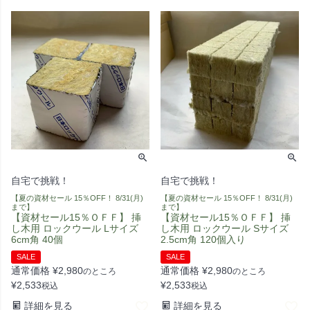
自宅で挑戦！
自宅で挑戦！
【夏の資材セール 15％OFF！ 8/31(月)
【夏の資材セール 15％OFF！ 8/31(月)
まで】
まで】
【資材セール15％ＯＦＦ】 挿
【資材セール15％ＯＦＦ】 挿
し木用 ロックウール Lサイズ
し木用 ロックウール Sサイズ
6cm角 40個
2.5cm角 120個入り
SALE
SALE
通常価格
¥
2,980
通常価格
¥
2,980
のところ
のところ
¥
2,533
¥
2,533
税込
税込
詳細を見る
詳細を見る