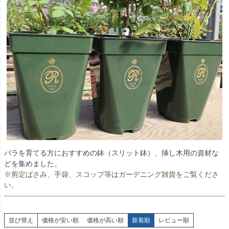
バラを育てる方におすすめの鉢（スリット鉢）、挿し木用の資材な
どを集めました。
※剪定ばさみ、手袋、スコップ等はガーデニング雑貨をご覧くださ
い。
並び替え
価格が安い順
価格が高い順
新着順
レビュー順