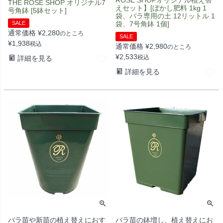
ROSE SHOPオリジナル植え替
THE ROSE SHOP オリジナル7
えセット】[ぼかし肥料 1kg 1
号角鉢 [5鉢セット]
袋、バラ専用の土 12リットル 1
SALE
袋、7号角鉢 1個]
通常価格
¥
2,280
のところ
SALE
¥
1,938
税込
通常価格
¥
2,980
のところ
¥
2,533
税込
詳細を見る
詳細を見る
バラ苗や新苗の植え替えにおす
バラ苗の鉢増し、植え替えにお