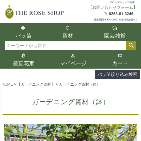
ザローズショップ本店
【お問い合わせフォーム】
在庫
0268-81-3246
在庫ありのみ表示
営業時間 9:30〜12:00 (水土日祝を除く)
複数の条件を選択して絞り込み検索が可能
バラ苗
資材
園芸雑貨
です。
選択した項目全てに該当する品種のみ検索
検索
結果に表示されます。
タイプ、カラー、ブランドなどは1つずつ選
産直花束
マイページ
カート
択してください。
バラ苗絞り込み検索
HOME
【ガーデニング資材】
ガーデニング資材（鉢）
ガーデニング資材（鉢）