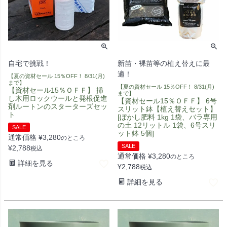
自宅で挑戦！
新苗・裸苗等の植え替えに最
適！
【夏の資材セール 15％OFF！ 8/31(月)
まで】
【夏の資材セール 15％OFF！ 8/31(月)
【資材セール15％ＯＦＦ】 挿
まで】
し木用ロックウールと発根促進
【資材セール15％ＯＦＦ】 6号
剤ルートンのスターターズセッ
スリット鉢【植え替えセット】
ト
[ぼかし肥料 1kg 1袋、バラ専用
の土 12リットル 1袋、6号スリ
SALE
ット鉢 5個]
通常価格
¥
3,280
のところ
SALE
¥
2,788
税込
通常価格
¥
3,280
のところ
詳細を見る
¥
2,788
税込
詳細を見る