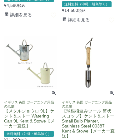
送料無料（沖縄・離島除く）
¥
4,580
税込
¥
14,580
税込
詳細を見る
詳細を見る
イギリス 英国 ガーデニング用品
イギリス 英国 ガーデニング用品
の老舗
の老舗
【メタルジョウロ 9L】ケ
【球根植込みツール 筒状
ント＆ストー Watering
スコップ】ケント＆ストー
Can 9L Kent & Stowe【メ
Small Bulb Planter,
ーカー直送】
Stainless Steel 00387
Kent & Stowe【メーカー直
送料無料（沖縄・離島除く）
送】
¥
11,800