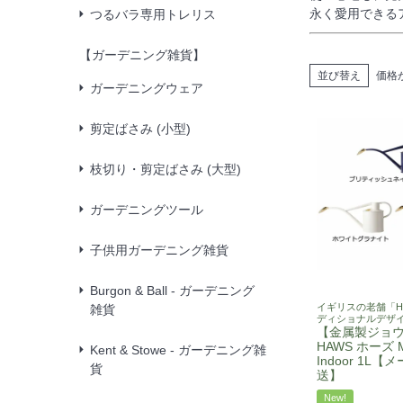
永く愛用できる
つるバラ専用トレリス
【ガーデニング雑貨】
並び替え
価格
ガーデニングウェア
剪定ばさみ (小型)
枝切り・剪定ばさみ (大型)
ガーデニングツール
子供用ガーデニング雑貨
Burgon & Ball - ガーデニング
イギリスの老舗「H
雑貨
ディショナルデザ
【金属製ジョウ
HAWS ホーズ M
Kent & Stowe - ガーデニング雑
Indoor 1L
貨
送】
New!