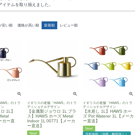
アイテムを取り揃えました。
が安い順
価格が高い順
新着順
レビュー順
AWS」のトラ
イギリスの老舗「HAWS」のトラ
イギリスの老舗「HAWS」のトラ
イン
ディショナルデザイン
ディショナルデザイン
ロ 1L】
【金属製ジョウロ 1L ブラ
【水差し 1L】HAWS ホー
etal
ス】HAWS ホーズ Metal
ズ Pot Waterer 1L【メーカ
【メーカー直
Indoor 1L 00771【メーカ
ー直送】
ー直送】
New!
New!
送料無料（沖縄・離島除く）