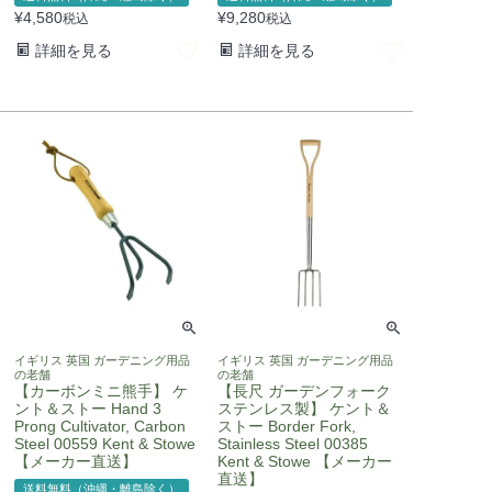
¥
4,580
¥
9,280
税込
税込
詳細を見る
詳細を見る
イギリス 英国 ガーデニング用品
イギリス 英国 ガーデニング用品
の老舗
の老舗
【カーボンミニ熊手】 ケ
【長尺 ガーデンフォーク
ント＆ストー Hand 3
ステンレス製】 ケント＆
Prong Cultivator, Carbon
ストー Border Fork,
Steel 00559 Kent & Stowe
Stainless Steel 00385
【メーカー直送】
Kent & Stowe 【メーカー
直送】
送料無料（沖縄・離島除く）