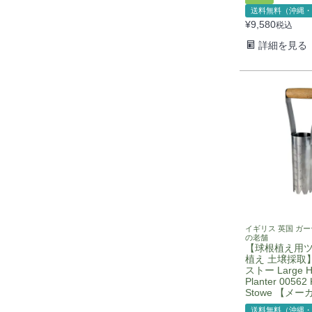
送料無料（沖縄・
¥
9,580
税込
詳細を見る
イギリス 英国 ガ
の老舗
【球根植え用ツ
植え 土壌採取
ストー Large H
Planter 00562 
Stowe 【メ
送料無料（沖縄・