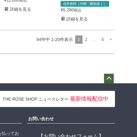
税込
送料無料（沖縄・離島除く）
詳細を見る
¥
5,280
税込
詳細を見る
94
件中
1
-
20
件表示
1
2
…
5
ペー
ジト
最新情報配信中
THE ROSE SHOP ニュースレター
ップ
へ
お問い合わせ
を払ってお
【お問い合わせフォーム】