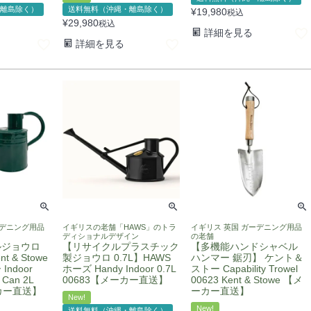
離島除く）
送料無料（沖縄・離島除く）
¥
19,980
税込
¥
29,980
税込
詳細を見る
詳細を見る
ーデニング用品
イギリスの老舗「HAWS」のトラ
イギリス 英国 ガーデニング用品
ディショナルデザイン
の老舗
ルジョウロ
【リサイクルプラスチック
【多機能ハンドシャベル
t & Stowe
製ジョウロ 0.7L】HAWS
ハンマー 鋸刃】 ケント＆
ndoor
ホーズ Handy Indoor 0.7L
ストー Capability Trowel
 Can 2L
00683【メーカー直送】
00623 Kent & Stowe 【メ
ーカー直送】
ーカー直送】
New!
New!
送料無料（沖縄・離島除く）