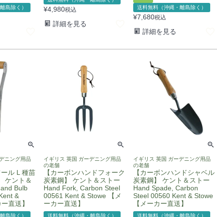
離島除く）
送料無料（沖縄・離島除く）
¥
4,980
税込
¥
7,680
税込
詳細を見る
詳細を見る
ーデニング用品
イギリス 英国 ガーデニング用品
イギリス 英国 ガーデニング用品
の老舗
の老舗
ール L 種苗
【カーボンハンドフォーク
【カーボンハンドシャベル
】 ケント＆
炭素鋼】 ケント＆ストー
炭素鋼】 ケント＆ストー
and Bulb
Hand Fork, Carbon Steel
Hand Spade, Carbon
Kent &
00561 Kent & Stowe 【メ
Steel 00560 Kent & Stowe
ーカー直送】
ーカー直送】
【メーカー直送】
離島除く）
送料無料（沖縄・離島除く）
送料無料（沖縄・離島除く）