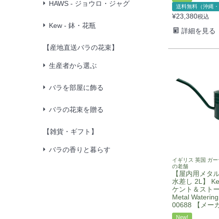
HAWS - ジョウロ・ジャグ
送料無料（沖縄・
¥
23,380
税込
Kew - 鉢・花瓶
詳細を見る
【産地直送バラの花束】
生産者から選ぶ
バラを部屋に飾る
バラの花束を贈る
【雑貨・ギフト】
バラの香りと暮らす
イギリス 英国 ガ
の老舗
【屋内用メタ
水差し 2L】 Ken
ケント＆ストー I
Metal Watering
00688 【メ
New!