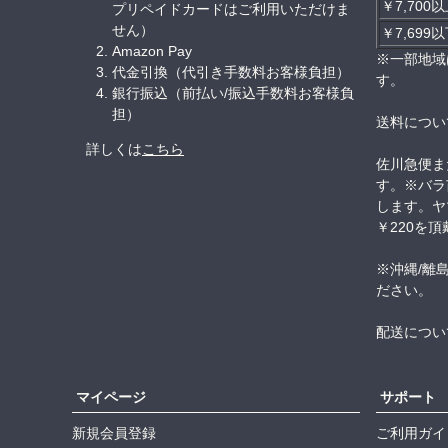
￥7,700
プリペイドカードはご利用いただけま
せん）
￥7,699
Amazon Pay
※一部地域
代金引換（代引き手数料お客様負担）
す。
銀行振込（前払い/振込手数料お客様負
担）
送料につい
詳しくは
こちら
佐川急便ま
す。※バラ
します。ヤ
￥220を
※沖縄/離
ださい。
配送につい
マイページ
サポート
新規会員登録
ご利用ガイ