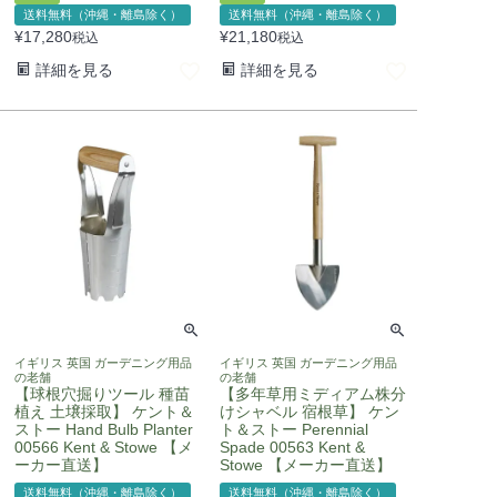
送料無料（沖縄・離島除く）
送料無料（沖縄・離島除く）
¥
17,280
¥
21,180
税込
税込
詳細を見る
詳細を見る
イギリス 英国 ガーデニング用品
イギリス 英国 ガーデニング用品
の老舗
の老舗
【球根穴掘りツール 種苗
【多年草用ミディアム株分
植え 土壌採取】 ケント＆
けシャベル 宿根草】 ケン
ストー Hand Bulb Planter
ト＆ストー Perennial
00566 Kent & Stowe 【メ
Spade 00563 Kent &
ーカー直送】
Stowe 【メーカー直送】
送料無料（沖縄・離島除く）
送料無料（沖縄・離島除く）