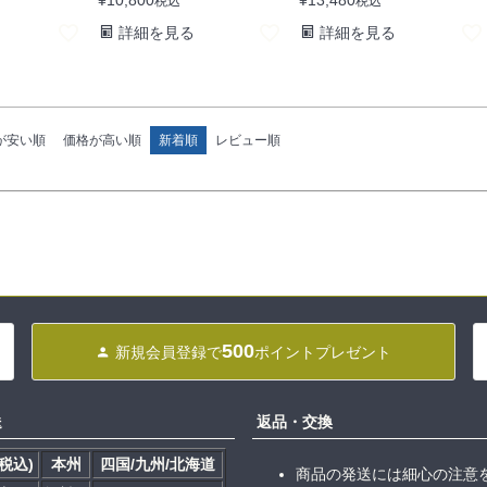
税込
税込
詳細を見る
詳細を見る
が安い順
価格が高い順
新着順
レビュー順
500
新規会員登録で
ポイントプレゼント
送
返品・交換
税込)
本州
四国/九州/北海道
商品の発送には細心の注意