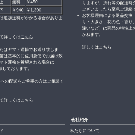
以上
無料
￥450
りますが、折れ等の配送時
ございましたら至急ご連絡
以下
￥940
￥1,390
お客様理由による返品交換
は追加送料がかかる場合がありま
り・大きさ、花の色・香り
違いなど）は商品の特性上
かねます。
て詳しくは
こちら
詳しくは
こちら
たはヤマト運輸でお送り致しま
苗は基本的に佐川急便でお届け致
マト運輸を希望される場合は
頂戴しております。
島への配送をご希望の方はご相談く
て詳しくは
こちら
会社紹介
ド
私たちについて