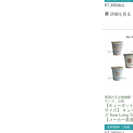
¥
7,480
税込
詳細を見る
英国の王立植物園
デンズ」公認
【キューポット
サイズ】 キュ
ズ Kew Long T
【メーカー直
送料無料（沖縄・
¥
7,280