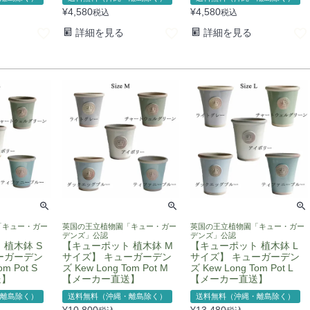
¥
4,580
¥
4,580
税込
税込
詳細を見る
詳細を見る
「キュー・ガー
英国の王立植物園「キュー・ガー
英国の王立植物園「キュー・ガー
デンズ」公認
デンズ」公認
 植木鉢 S
【キューポット 植木鉢 M
【キューポット 植木鉢 L
ーガーデン
サイズ】 キューガーデン
サイズ】 キューガーデン
om Pot S
ズ Kew Long Tom Pot M
ズ Kew Long Tom Pot L
送】
【メーカー直送】
【メーカー直送】
離島除く）
送料無料（沖縄・離島除く）
送料無料（沖縄・離島除く）
¥
10,800
¥
13,480