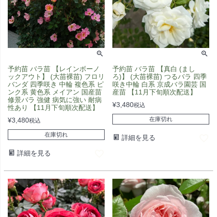
予約苗 バラ苗 【レインボーノ
予約苗 バラ苗 【真白 (まし
ックアウト】 (大苗裸苗) フロリ
ろ)】 (大苗裸苗) つるバラ 四季
バンダ 四季咲き 中輪 複色系 ピ
咲き中輪 白系 京成バラ園芸 国
ンク系 黄色系 メイアン 国産苗
産苗 【11月下旬順次配送】
修景バラ 強健 病気に強い 耐病
¥
3,480
税込
性あり 【11月下旬順次配送】
在庫切れ
¥
3,480
税込
在庫切れ
詳細を見る
詳細を見る