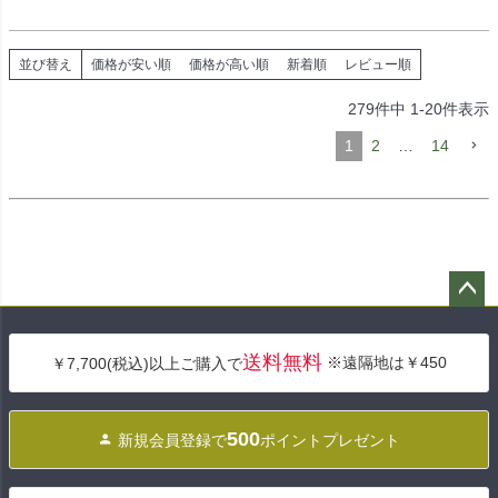
並び替え
価格が安い順
価格が高い順
新着順
レビュー順
279
件中
1
-
20
件表示
1
2
…
14
ペー
ジト
送料無料
※遠隔地は￥450
￥7,700(税込)以上ご購入で
ップ
へ
500
新規会員登録で
ポイントプレゼント