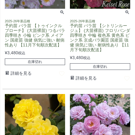
2025-26年新品種
2025-26年新品種
予約苗 バラ苗 【トゥインクル
予約苗 バラ苗 【シトリンルー
ブローチ】 (大苗裸苗) つるバラ
ジュ】 (大苗裸苗) フロリバンダ
四季咲き 小輪 ピンク系 メイア
四季咲き 中輪 複色系 黄色系 ピ
ン 国産苗 強健 病気に強い 耐病
ンク系 京成バラ園芸 国産苗 強
性あり 【11月下旬順次配送】
健 病気に強い 耐病性あり 【11
月下旬順次配送】
¥
3,480
税込
¥
3,480
税込
在庫切れ
在庫切れ
詳細を見る
詳細を見る