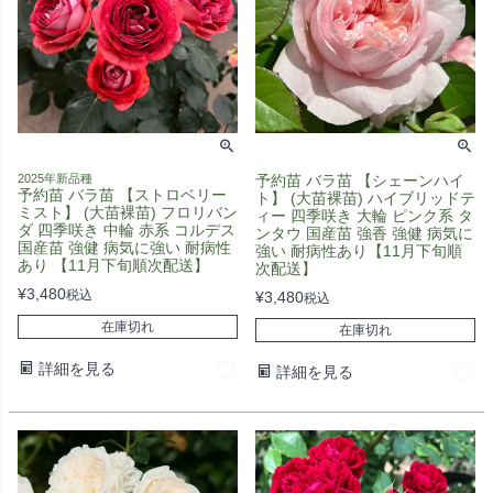
2025年新品種
予約苗 バラ苗 【シェーンハイ
予約苗 バラ苗 【ストロベリー
ト】 (大苗裸苗) ハイブリッドテ
ミスト】 (大苗裸苗) フロリバン
ィー 四季咲き 大輪 ピンク系 タ
ダ 四季咲き 中輪 赤系 コルデス
ンタウ 国産苗 強香 強健 病気に
国産苗 強健 病気に強い 耐病性
強い 耐病性あり【11月下旬順
あり 【11月下旬順次配送】
次配送】
¥
3,480
税込
¥
3,480
税込
在庫切れ
在庫切れ
詳細を見る
詳細を見る