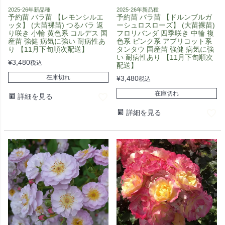
2025-26年新品種
2025-26年新品種
予約苗 バラ苗 【レモンシルエ
予約苗 バラ苗 【ドルンブルガ
ッタ】 (大苗裸苗) つるバラ 返
ーシュロスローズ】 (大苗裸苗)
り咲き 小輪 黄色系 コルデス 国
フロリバンダ 四季咲き 中輪 複
産苗 強健 病気に強い 耐病性あ
色系 ピンク系 アプリコット系
り 【11月下旬順次配送】
タンタウ 国産苗 強健 病気に強
い 耐病性あり 【11月下旬順次
¥
3,480
税込
配送】
在庫切れ
¥
3,480
税込
在庫切れ
詳細を見る
詳細を見る