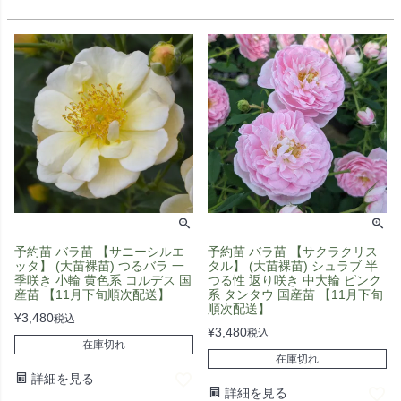
予約苗 バラ苗 【サニーシルエ
予約苗 バラ苗 【サクラクリス
ッタ】 (大苗裸苗) つるバラ 一
タル】 (大苗裸苗) シュラブ 半
季咲き 小輪 黄色系 コルデス 国
つる性 返り咲き 中大輪 ピンク
産苗 【11月下旬順次配送】
系 タンタウ 国産苗 【11月下旬
順次配送】
¥
3,480
税込
¥
3,480
税込
在庫切れ
在庫切れ
詳細を見る
詳細を見る