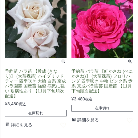
予約苗 バラ苗 【希成 (きな
予約苗 バラ苗 【紅かさね (べに
り)】 (大苗裸苗) ハイブリッド
かさね)】 (大苗裸苗) フロリバ
ティー 四季咲き 大輪 白系 京成
ンダ 四季咲き 中輪 ピンク系 赤
バラ園芸 国産苗 強健 病気に強
系 京成バラ園芸 国産苗 【11月
い 耐病性あり 【11月下旬順次
下旬順次配送】
配送】
¥
3,480
税込
¥
3,480
税込
在庫切れ
在庫切れ
詳細を見る
詳細を見る