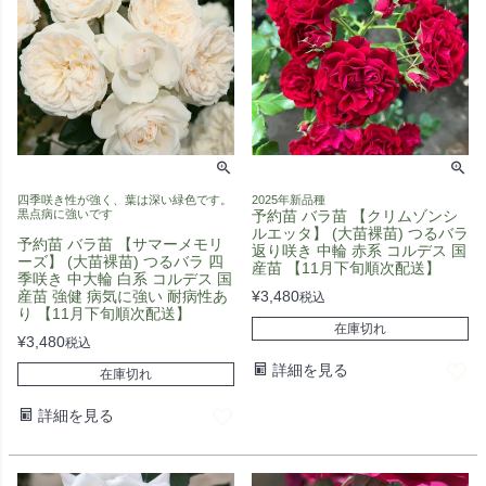
四季咲き性が強く、葉は深い緑色です。
2025年新品種
黒点病に強いです
予約苗 バラ苗 【クリムゾンシ
ルエッタ】 (大苗裸苗) つるバラ
予約苗 バラ苗 【サマーメモリ
返り咲き 中輪 赤系 コルデス 国
ーズ】 (大苗裸苗) つるバラ 四
産苗 【11月下旬順次配送】
季咲き 中大輪 白系 コルデス 国
産苗 強健 病気に強い 耐病性あ
¥
3,480
税込
り 【11月下旬順次配送】
在庫切れ
¥
3,480
税込
詳細を見る
在庫切れ
詳細を見る