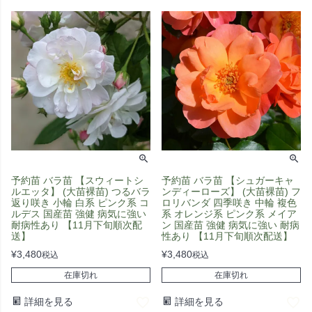
予約苗 バラ苗 【スウィートシ
予約苗 バラ苗 【シュガーキャ
ルエッタ】 (大苗裸苗) つるバラ
ンディーローズ】 (大苗裸苗) フ
返り咲き 小輪 白系 ピンク系 コ
ロリバンダ 四季咲き 中輪 複色
ルデス 国産苗 強健 病気に強い
系 オレンジ系 ピンク系 メイア
耐病性あり 【11月下旬順次配
ン 国産苗 強健 病気に強い 耐病
送】
性あり 【11月下旬順次配送】
¥
3,480
¥
3,480
税込
税込
在庫切れ
在庫切れ
詳細を見る
詳細を見る