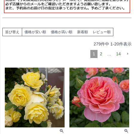
並び替え
価格が安い順
価格が高い順
新着順
レビュー順
279
件中
1
-
20
件表示
1
2
…
14