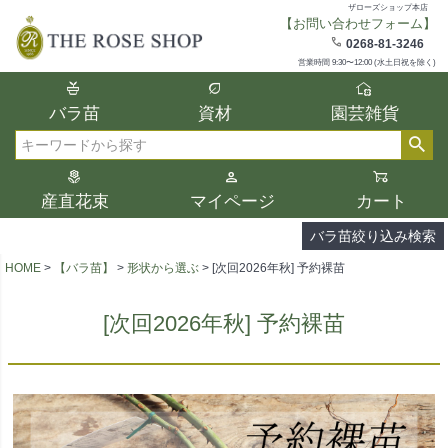
ザローズショップ本店
【お問い合わせフォーム】
在庫
0268-81-3246
在庫ありのみ表示
営業時間 9:30〜12:00 (水土日祝を除く)
複数の条件を選択して絞り込み検索が可能
バラ苗
資材
園芸雑貨
です。
選択した項目全てに該当する品種のみ検索
検索
結果に表示されます。
タイプ、カラー、ブランドなどは1つずつ選
産直花束
マイページ
カート
択してください。
バラ苗絞り込み検索
HOME
【バラ苗】
形状から選ぶ
[次回2026年秋] 予約裸苗
[次回2026年秋] 予約裸苗