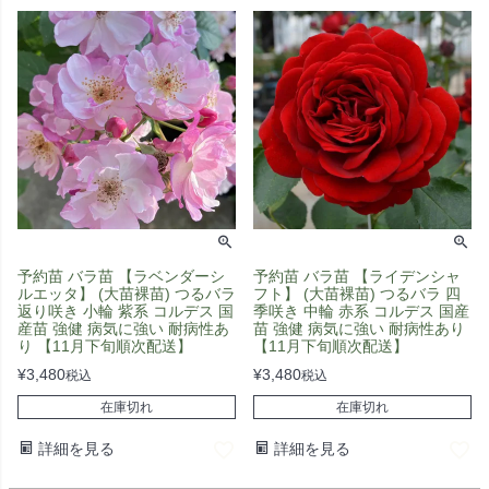
予約苗 バラ苗 【ラベンダーシ
予約苗 バラ苗 【ライデンシャ
ルエッタ】 (大苗裸苗) つるバラ
フト】 (大苗裸苗) つるバラ 四
返り咲き 小輪 紫系 コルデス 国
季咲き 中輪 赤系 コルデス 国産
産苗 強健 病気に強い 耐病性あ
苗 強健 病気に強い 耐病性あり
り 【11月下旬順次配送】
【11月下旬順次配送】
¥
3,480
¥
3,480
税込
税込
在庫切れ
在庫切れ
詳細を見る
詳細を見る