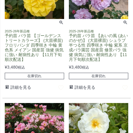
2025-26年新品種
2025-26年新品種
予約苗 バラ苗 【ゴールデンス
予約苗 バラ苗 【あいの風 (あい
トリートカラーズ】 (大苗裸苗)
のかぜ)】 (大苗裸苗) シュラブ
フロリバンダ 四季咲き 中輪 黄
半つる性 四季咲き 中輪 紫系 京
色系 メイアン 国産苗 強健 病気
成バラ園芸 国産苗 修景バラ 強
に強い 耐病性あり 【11月下旬
健 病気に強い 耐病性あり 【11
順次配送】
月下旬順次配送】
¥
3,480
¥
3,480
税込
税込
在庫切れ
在庫切れ
詳細を見る
詳細を見る