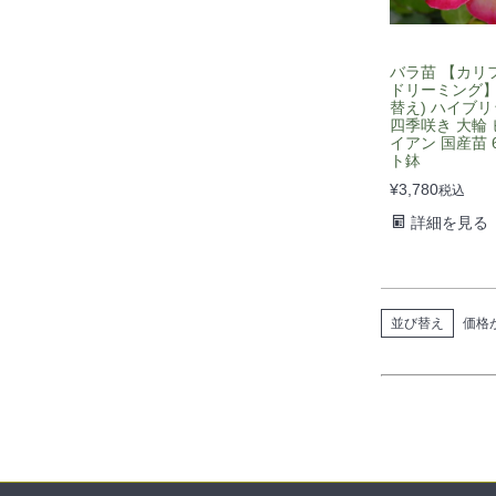
バラ苗 【カリ
ドリーミング】
替え) ハイブ
四季咲き 大輪 
イアン 国産苗 
ト鉢
¥
3,780
税込
詳細を見る
並び替え
価格