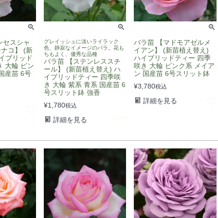
ンセスシャ
グレイッシュに淡いライラック
バラ苗 【マドモアゼルメ
色、静寂なイメージのバラ。花も
ナコ】 (新
イアン】 (新苗植え替え)
ちもよく、優秀な品種
ハイブリッド
ハイブリッドティー 四季
バラ苗 【ステンレススチ
 大輪 ピン
咲き 大輪 ピンク系 メイア
ール】 (新苗植え替え) ハ
国産苗 6号
ン 国産苗 6号スリット鉢
イブリッドティー 四季咲
き 大輪 紫系 青系 国産苗 6
¥
3,780
税込
号スリット鉢 強香
詳細を見る
¥
1,780
税込
詳細を見る