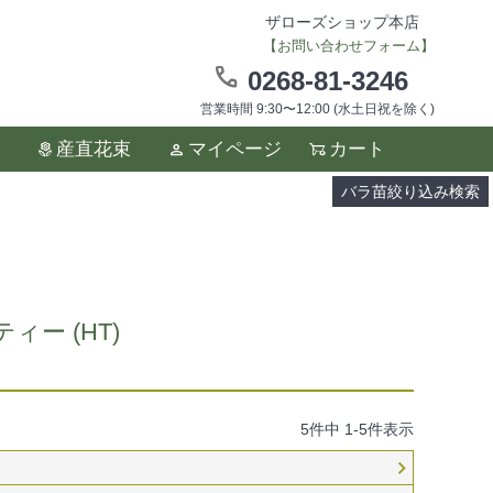
ザローズショップ本店
【お問い合わせフォーム】
0268-81-3246
営業時間 9:30〜12:00 (水土日祝を除く)
ます。
産直花束
マイページ
カート
い。
バラ苗絞り込み検索
ー (HT)
5
件中
1
-
5
件表示