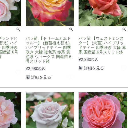
グラントヒ
バラ苗 【ドリームカムト
バラ苗 【ウェストミンス
替え) ハイ
ゥルー】 (新苗植え替え)
ター】 (大苗) ハイブリッ
 四季咲き
ハイブリッドティー 四季
ドティー 四季咲き 大輪 赤
国産苗 6号
咲き 大輪 複色系 赤系 黄
系 国産苗 6号スリット鉢
香
色系 ウィークス 国産苗 6
¥
2,980
税込
号スリット鉢
詳細を見る
¥
2,980
税込
詳細を見る