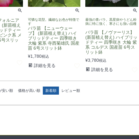
フォルニア
可憐な花型。繊細なお色が特徴で
最強の青バラ。黒星病やうどん粉
す
病に特に強く、寒さにも強い品種
 (新苗植え
バラ苗 【ニューウェー
リッドティー
バラ苗 【ノヴァーリス】
ブ】 (新苗植え替え) ハイ
ピンク系 メ
(新苗植え替え) ハイブリッ
ブリッドティー 四季咲き
6号スリッ
ドティー 四季咲き 大輪 紫
大輪 紫系 寺西菊雄氏 国産
系 コルデス 国産苗 6号ス
苗 6号スリット鉢
リット鉢
¥
1,780
税込
¥
3,780
税込
詳細を見る
詳細を見る
が安い順
価格が高い順
新着順
レビュー順