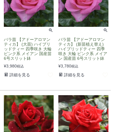
バラ苗 【アドーアロマン
バラ苗 【アドーアロマン
ティカ】 (大苗) ハイブリ
ティカ】 (新苗植え替え)
ッドティー 四季咲き 大輪
ハイブリッドティー 四季
ピンク系 メイアン 国産苗
咲き 大輪 ピンク系 メイア
6号スリット鉢
ン 国産苗 6号スリット鉢
¥
3,980
¥
3,780
税込
税込
詳細を見る
詳細を見る