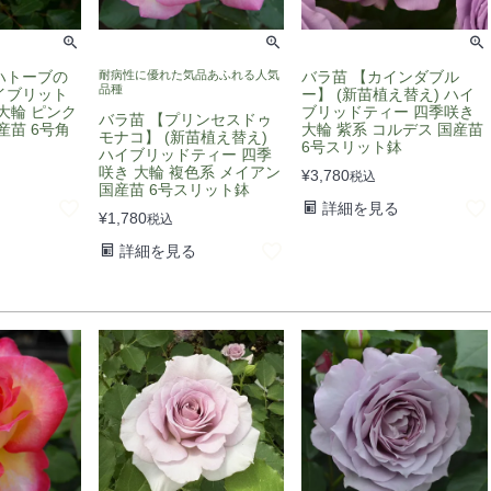
ハトーブの
耐病性に優れた気品あふれる人気
バラ苗 【カインダブル
品種
ハイブリット
ー】 (新苗植え替え) ハイ
大輪 ピンク
ブリッドティー 四季咲き
バラ苗 【プリンセスドゥ
産苗 6号角
大輪 紫系 コルデス 国産苗
モナコ】 (新苗植え替え)
6号スリット鉢
ハイブリッドティー 四季
咲き 大輪 複色系 メイアン
¥
3,780
税込
国産苗 6号スリット鉢
詳細を見る
¥
1,780
税込
詳細を見る