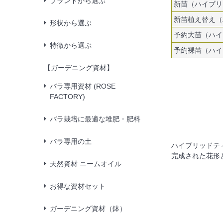
ブランドから選ぶ
新苗（ハイブリ
新苗植え替え（
形状から選ぶ
予約大苗（ハイ
特徴から選ぶ
予約裸苗（ハイ
【ガーデニング資材】
バラ専用資材 (ROSE
FACTORY)
バラ栽培に最適な堆肥・肥料
バラ専用の土
ハイブリッドテ
完成された花形
天然資材 ニームオイル
お得な資材セット
ガーデニング資材（鉢）