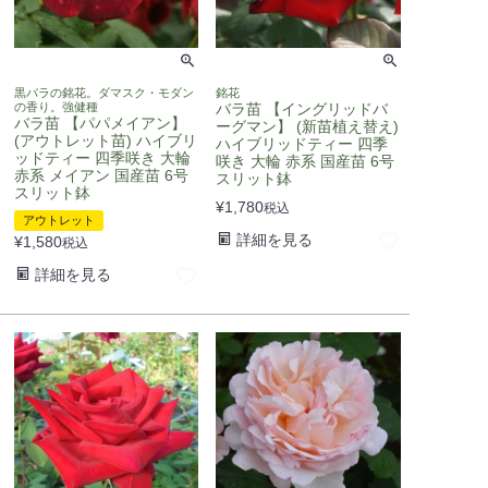
黒バラの銘花。ダマスク・モダン
銘花
の香り。強健種
バラ苗 【イングリッドバ
バラ苗 【パパメイアン】
ーグマン】 (新苗植え替え)
(アウトレット苗) ハイブリ
ハイブリッドティー 四季
ッドティー 四季咲き 大輪
咲き 大輪 赤系 国産苗 6号
赤系 メイアン 国産苗 6号
スリット鉢
スリット鉢
¥
1,780
税込
アウトレット
詳細を見る
¥
1,580
税込
詳細を見る