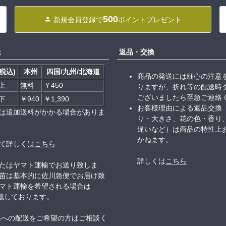
500
新規会員登録で
ポイントプレゼント
送
返品・交換
税込)
本州
四国/九州/北海道
商品の発送には細心の注意
以上
無料
￥450
りますが、折れ等の配送時
ございましたら至急ご連絡
以下
￥940
￥1,390
お客様理由による返品交換
は追加送料がかかる場合がありま
り・大きさ、花の色・香り
違いなど）は商品の特性上
かねます。
て詳しくは
こちら
詳しくは
こちら
たはヤマト運輸でお送り致しま
苗は基本的に佐川急便でお届け致
マト運輸を希望される場合は
頂戴しております。
島への配送をご希望の方はご相談く