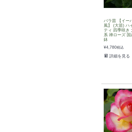
バラ苗 【イー
風】 (大苗) 
ティ 四季咲き 
系 禅ローズ 国
鉢
¥
4,780
税込
詳細を見る