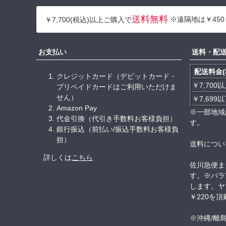
送料無料
※遠隔地は￥450
￥7,700(税込)以上ご購入で
お支払い
送料・配
配送料金(
クレジットカード（デビットカード・
￥7,700
プリペイドカードはご利用いただけま
せん）
￥7,699
Amazon Pay
※一部地域
代金引換（代引き手数料お客様負担）
す。
銀行振込（前払い/振込手数料お客様負
担）
送料につい
詳しくは
こちら
佐川急便ま
す。※バラ
します。ヤ
￥220を
※沖縄/離