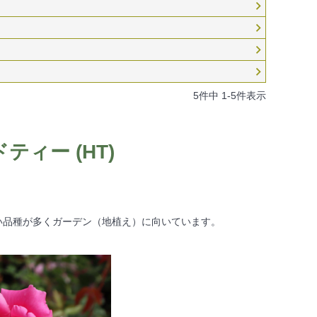
5
件中
1
-
5
件表示
ィー (HT)
い品種が多くガーデン（地植え）に向いています。