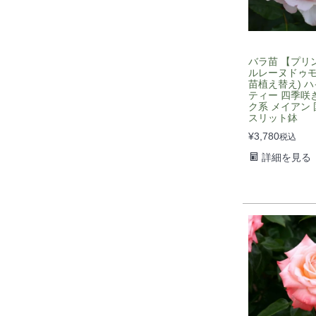
バラ苗 【プリ
ルレーヌドゥモ
苗植え替え) 
ティー 四季咲き
ク系 メイアン 
スリット鉢
¥
3,780
税込
詳細を見る