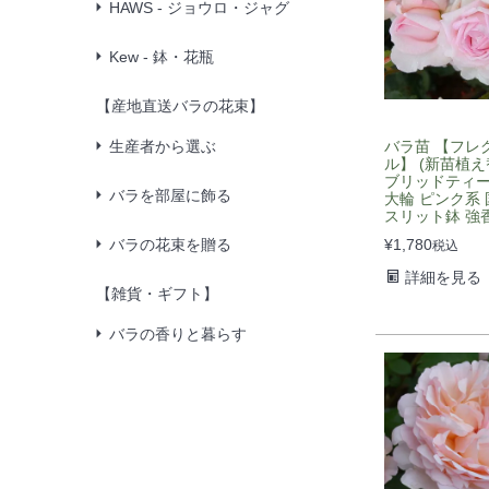
HAWS - ジョウロ・ジャグ
Kew - 鉢・花瓶
【産地直送バラの花束】
生産者から選ぶ
バラ苗 【フレ
ル】 (新苗植え
ブリッドティー
バラを部屋に飾る
大輪 ピンク系 
スリット鉢 強
バラの花束を贈る
¥
1,780
税込
詳細を見る
【雑貨・ギフト】
バラの香りと暮らす