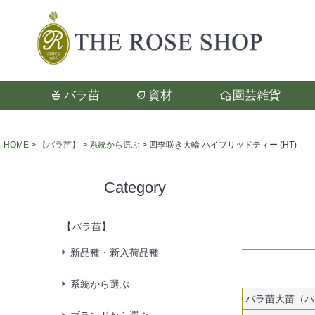
バラ苗
資材
園芸雑貨
検索
HOME
【バラ苗】
系統から選ぶ
四季咲き大輪 ハイブリッドティー (HT)
Category
【バラ苗】
新品種・新入荷品種
系統から選ぶ
バラ苗大苗（ハ