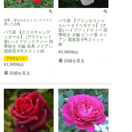
花形、花もちがよくコンテストに
バラ苗 【プリンセスシャ
適した品種
ルレーヌドゥモナコ】 (大
苗) ハイブリッドティー 四
バラ苗 【クリスチャンデ
季咲き 大輪 ピンク系 メイ
ィオール】 (アウトレット
アン 国産苗 6号スリット
苗) ハイブリッドティー 四
鉢
季咲き 大輪 赤系 メイアン
国産苗 6号スリット鉢
¥
3,980
税込
アウトレット
詳細を見る
¥
1,580
税込
詳細を見る