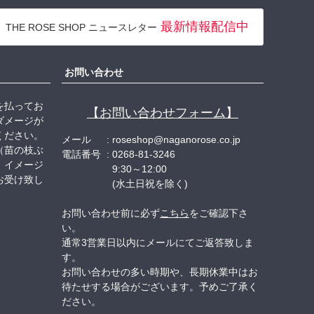
ジト
最新情報配信中
THE ROSE SHOP ニュースレター
ップ
へ
お問い合わせ
を払ってお
【お問い合わせフォーム】
ダメージが
ください。
メール
roseshop@naganorose.co.jp
（苗の枝ぶ
電話番号
0268-81-3246
、イメージ
9:30～12:00
お受け致し
(水土日祝を除く)
お問い合わせ前に必ず
こちら
をご確認下さ
い。
通常3営業日以内にメールにてご返答致しま
す。
お問い合わせの多い時期や、長期休業中はお
待たせする場合がございます。予めご了承く
ださい。