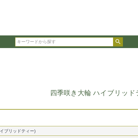
在庫ありのみ表示
複数の条件を選択して絞り込み検索が可能です。
選択した項目全てに該当する品種のみ検索結果に表示され
検索
タイプ、カラー、ブランドなどは1つずつ選択してくださ
四季咲き大輪 ハイブリッドティ
イブリッドティー)