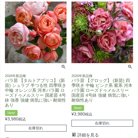
2026年新品種
2026年新品種
バラ苗 【タルトアブリコ】 (新
バラ苗 【グロッグ】 (新苗) 四
苗) シュラブ 半つる性 四季咲き
季咲き 中輪 ピンク系 紫系 河本
中輪 オレンジ系 河本バラ園 ロ
バラ園 ローズドゥメルスリー
ーズドゥメルスリー 国産苗 4号
国産苗 4号鉢 強健 病気に強い
鉢 強香 強健 病気に強い 耐病性
耐病性あり
あり
New!
New!
¥
3,980
税込
¥
3,980
税込
在庫切れ
在庫切れ
詳細を見る