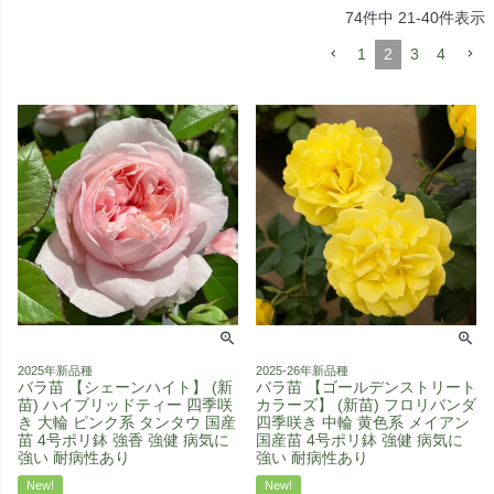
74
件中
21
-
40
件表示
1
2
3
4
2025年新品種
2025-26年新品種
バラ苗 【シェーンハイト】 (新
バラ苗 【ゴールデンストリート
苗) ハイブリッドティー 四季咲
カラーズ】 (新苗) フロリバンダ
き 大輪 ピンク系 タンタウ 国産
四季咲き 中輪 黄色系 メイアン
苗 4号ポリ鉢 強香 強健 病気に
国産苗 4号ポリ鉢 強健 病気に
強い 耐病性あり
強い 耐病性あり
New!
New!