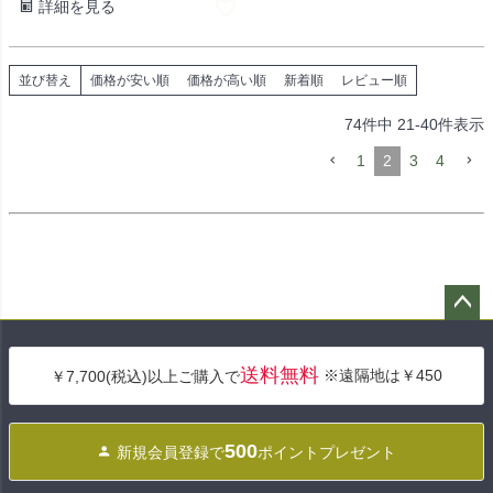
詳細を見る
並び替え
価格が安い順
価格が高い順
新着順
レビュー順
74
件中
21
-
40
件表示
1
2
3
4
ペー
ジト
送料無料
※遠隔地は￥450
￥7,700(税込)以上ご購入で
ップ
へ
500
新規会員登録で
ポイントプレゼント