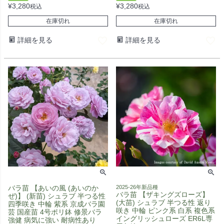
¥
3,280
¥
3,280
税込
税込
在庫切れ
在庫切れ
詳細を見る
詳細を見る
バラ苗 【あいの風 (あいのか
2025-26年新品種
バラ苗 【ザキングズローズ】
ぜ)】 (新苗) シュラブ 半つる性
(大苗) シュラブ 半つる性 返り
四季咲き 中輪 紫系 京成バラ園
咲き 中輪 ピンク系 白系 複色系
芸 国産苗 4号ポリ鉢 修景バラ
イングリッシュローズ ER6L専
強健 病気に強い 耐病性あり