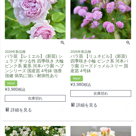
2026年新品種
2026年新品種
バラ苗 【レミエル】 (新苗) シ
バラ苗 【リュネビル】 (新苗)
ュラブ 半つる性 四季咲き 大輪
四季咲き小輪 ピンク系 河本バ
ピンク系 紫系 河本バラ園 ヘブ
ラ園 ローズドゥメルスリー 国
ンシリーズ 国産苗 4号鉢 強香
産苗 4号鉢
強健 病気に強い 耐病性あり
New!
New!
¥
3,980
税込
¥
3,980
税込
在庫切れ
在庫切れ
詳細を見る
詳細を見る