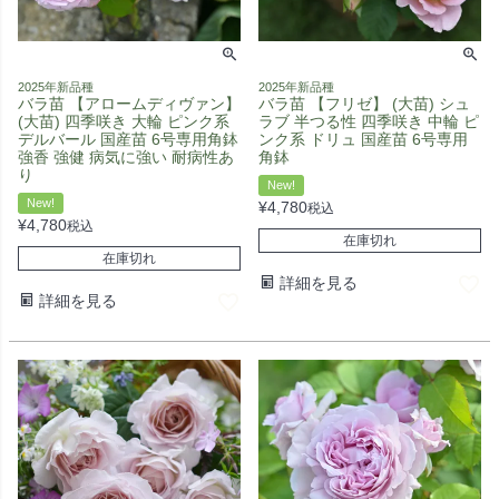
2025年新品種
2025年新品種
バラ苗 【アロームディヴァン】
バラ苗 【フリゼ】 (大苗) シュ
(大苗) 四季咲き 大輪 ピンク系
ラブ 半つる性 四季咲き 中輪 ピ
デルバール 国産苗 6号専用角鉢
ンク系 ドリュ 国産苗 6号専用
強香 強健 病気に強い 耐病性あ
角鉢
り
New!
New!
¥
4,780
税込
¥
4,780
税込
在庫切れ
在庫切れ
詳細を見る
詳細を見る