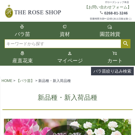
ザローズショップ本店
【お問い合わせフォーム】
在庫
0268-81-3246
在庫ありのみ表示
営業時間 9:30〜12:00 (水土日祝を除く)
複数の条件を選択して絞り込み検索が可能
バラ苗
資材
園芸雑貨
です。
選択した項目全てに該当する品種のみ検索
検索
結果に表示されます。
タイプ、カラー、ブランドなどは1つずつ選
産直花束
マイページ
カート
択してください。
バラ苗絞り込み検索
HOME
【バラ苗】
新品種・新入荷品種
新品種・新入荷品種