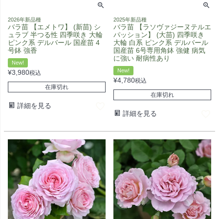
2026年新品種
2025年新品種
バラ苗 【エメトワ】 (新苗) シ
バラ苗 【ラソヴァジーヌテルエ
ュラブ 半つる性 四季咲き 大輪
パッション】 (大苗) 四季咲き
ピンク系 デルバール 国産苗 4
大輪 白系 ピンク系 デルバール
号鉢 強香
国産苗 6号専用角鉢 強健 病気
に強い 耐病性あり
New!
New!
¥
3,980
税込
¥
4,780
税込
在庫切れ
在庫切れ
詳細を見る
詳細を見る