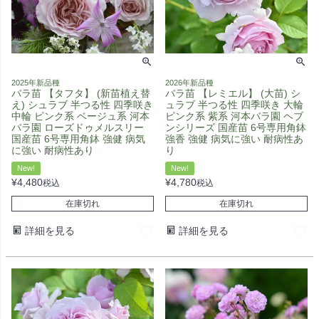
2025年新品種
2026年新品種
バラ苗 【タフタ】 (新苗植え替
バラ苗 【レミエル】 (大苗) シ
え) シュラブ 半つる性 四季咲き
ュラブ 半つる性 四季咲き 大輪
中輪 ピンク系 ベージュ系 河本
ピンク系 紫系 河本バラ園 ヘブ
バラ園 ローズドゥメルスリー
ンシリーズ 国産苗 6号専用角鉢
国産苗 6号専用角鉢 強健 病気
強香 強健 病気に強い 耐病性あ
に強い 耐病性あり
り
New!
New!
¥
4,480
¥
4,780
税込
税込
在庫切れ
在庫切れ
詳細を見る
詳細を見る