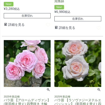
用角鉢
New!
New!
¥
3,280
税込
¥
6,980
税込
在庫切れ
在庫切れ
詳細を見る
詳細を見る
2025年新品種
2025年新品種
バラ苗 【アロームディヴァン】
バラ苗 【ラソヴァジーヌテルエ
(新苗植え替え) 四季咲き 大輪
パッション】 (新苗植え替え) 四