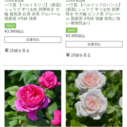
2026年新品種
2026年新品種
バラ苗 【ベルトモリゾ】 (新苗)
バラ苗 【ベルドゥプロバンス】
シュラブ 半つる性 四季咲き 大
(新苗) シュラブ 半つる性 四季
輪 複色系 白系 赤系 デルバール
咲き 中大輪 ピンク系 デルバー
国産苗 4号鉢 強香
ル 国産苗 4号鉢 強健 病気に強
い 耐病性あり
New!
New!
¥
3,980
税込
¥
3,980
税込
在庫切れ
在庫切れ
詳細を見る
詳細を見る