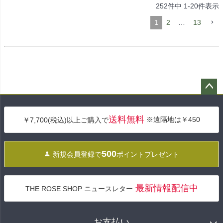
252
件中
1
-
20
件表示
1
2
…
13
ペー
ジト
送料無料
※遠隔地は￥450
￥7,700(税込)以上ご購入で
ップ
へ
500
新規会員登録で
ポイントプレゼント
最新情報配信中
THE ROSE SHOP ニュースレター
お支払い