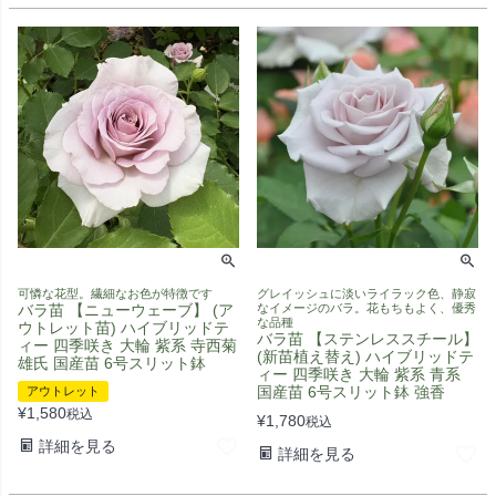
可憐な花型。繊細なお色が特徴です
グレイッシュに淡いライラック色、静寂
バラ苗 【ニューウェーブ】 (ア
なイメージのバラ。花もちもよく、優秀
な品種
ウトレット苗) ハイブリッドテ
バラ苗 【ステンレススチール】
ィー 四季咲き 大輪 紫系 寺西菊
(新苗植え替え) ハイブリッドテ
雄氏 国産苗 6号スリット鉢
ィー 四季咲き 大輪 紫系 青系
国産苗 6号スリット鉢 強香
アウトレット
¥
1,580
税込
¥
1,780
税込
詳細を見る
詳細を見る