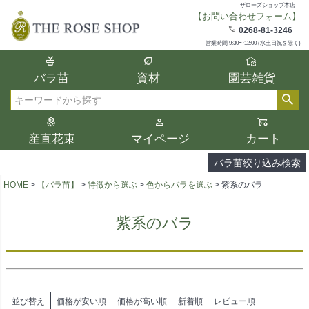
ザローズショップ本店
【お問い合わせフォーム】
在庫
0268-81-3246
在庫ありのみ表示
営業時間 9:30〜12:00 (水土日祝を除く)
複数の条件を選択して絞り込み検索が可能
バラ苗
資材
園芸雑貨
です。
選択した項目全てに該当する品種のみ検索
検索
結果に表示されます。
タイプ、カラー、ブランドなどは1つずつ選
産直花束
マイページ
カート
択してください。
バラ苗絞り込み検索
HOME
【バラ苗】
特徴から選ぶ
色からバラを選ぶ
紫系のバラ
紫系のバラ
並び替え
価格が安い順
価格が高い順
新着順
レビュー順