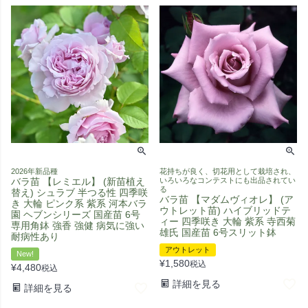
2026年新品種
花持ちが良く、切花用として栽培され、
バラ苗 【レミエル】 (新苗植え
いろいろなコンテストにも出品されてい
る
替え) シュラブ 半つる性 四季咲
バラ苗 【マダムヴィオレ】 (ア
き 大輪 ピンク系 紫系 河本バラ
ウトレット苗) ハイブリッドテ
園 ヘブンシリーズ 国産苗 6号
ィー 四季咲き 大輪 紫系 寺西菊
専用角鉢 強香 強健 病気に強い
雄氏 国産苗 6号スリット鉢
耐病性あり
アウトレット
New!
¥
1,580
税込
¥
4,480
税込
詳細を見る
詳細を見る