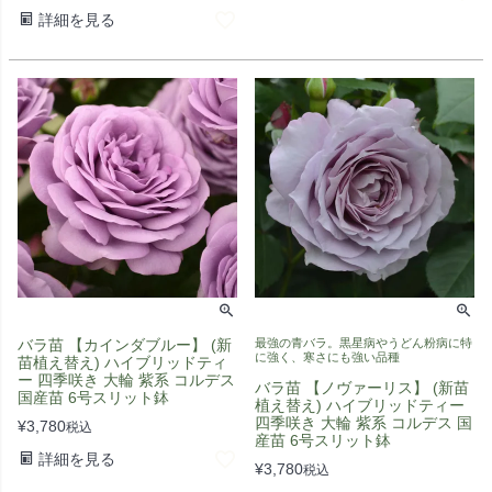
詳細を見る
バラ苗 【カインダブルー】 (新
最強の青バラ。黒星病やうどん粉病に特
に強く、寒さにも強い品種
苗植え替え) ハイブリッドティ
ー 四季咲き 大輪 紫系 コルデス
バラ苗 【ノヴァーリス】 (新苗
国産苗 6号スリット鉢
植え替え) ハイブリッドティー
四季咲き 大輪 紫系 コルデス 国
¥
3,780
税込
産苗 6号スリット鉢
詳細を見る
¥
3,780
税込