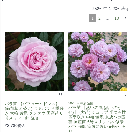
252
件中
1
-
20
件表示
1
2
…
13
バラ苗 【パフュームドレス】
2025-26年新品種
バラ苗 【あいの風 (あいのか
(新苗植え替え) つるバラ 四季咲
ぜ)】 (大苗) シュラブ 半つる性
き 大輪 紫系 タンタウ 国産苗 6
四季咲き 中輪 紫系 京成バラ園
号スリット鉢 強香
芸 国産苗 6号スリット鉢 修景
¥
3,780
税込
バラ 強健 病気に強い 耐病性あ
り