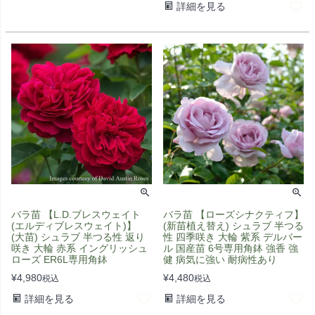
詳細を見る
バラ苗 【L.D.ブレスウェイト
バラ苗 【ローズシナクティフ】
(エルディブレスウェイト)】
(新苗植え替え) シュラブ 半つる
(大苗) シュラブ 半つる性 返り
性 四季咲き 大輪 紫系 デルバー
咲き 大輪 赤系 イングリッシュ
ル 国産苗 6号専用角鉢 強香 強
ローズ ER6L専用角鉢
健 病気に強い 耐病性あり
¥
4,980
¥
4,480
税込
税込
詳細を見る
詳細を見る