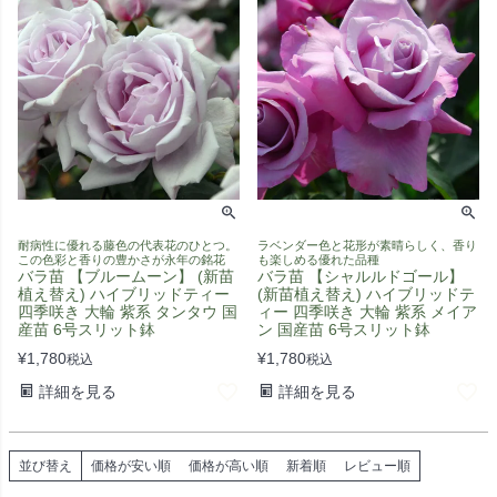
耐病性に優れる藤色の代表花のひとつ。
ラベンダー色と花形が素晴らしく、香り
この色彩と香りの豊かさが永年の銘花
も楽しめる優れた品種
バラ苗 【ブルームーン】 (新苗
バラ苗 【シャルルドゴール】
植え替え) ハイブリッドティー
(新苗植え替え) ハイブリッドテ
四季咲き 大輪 紫系 タンタウ 国
ィー 四季咲き 大輪 紫系 メイア
産苗 6号スリット鉢
ン 国産苗 6号スリット鉢
¥
1,780
¥
1,780
税込
税込
詳細を見る
詳細を見る
並び替え
価格が安い順
価格が高い順
新着順
レビュー順