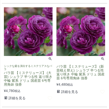
シックな庭を演出するミステリアスなバ
バラ苗 【ミステリューズ】 (新
ラ
苗植え替え) シュラブ 半つる性
バラ苗 【ミステリューズ】 (大
返り咲き 中輪 紫系 ドリュ 国産
苗) シュラブ 半つる性 返り咲き
苗 6号専用角鉢 強香
中輪 紫系 ドリュ 国産苗 6号専
用角鉢 強香
¥
4,480
税込
¥
4,780
税込
詳細を見る
詳細を見る