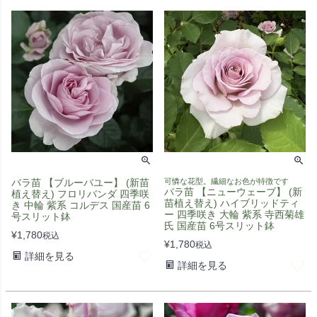
バラ苗 【ブルーバユー】 (新苗
可憐な花型。繊細なお色が特徴です
バラ苗 【ニューウェーブ】 (新
植え替え) フロリバンダ 四季咲
苗植え替え) ハイブリッドティ
き 中輪 紫系 コルデス 国産苗 6
ー 四季咲き 大輪 紫系 寺西菊雄
号スリット鉢
氏 国産苗 6号スリット鉢
¥
1,780
税込
¥
1,780
税込
詳細を見る
詳細を見る