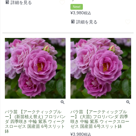
詳細を見る
New!
¥
3,980
税込
詳細を見る
バラ苗 【アークティックブル
バラ苗 【アークティックブル
ー】 (新苗植え替え) フロリバン
ー】 (大苗) フロリバンダ 四季
ダ 四季咲き 中輪 紫系 ウィーク
咲き 中輪 紫系 ウィークスロー
スローゼス 国産苗 6号スリット
ゼス 国産苗 6号スリット鉢
鉢
¥
3,980
税込