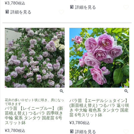
¥
3,780
税込
詳細を見る
詳細を見る
花弁の多いロゼット状に咲き、房になっ
バラ苗 【エーデルシュタイン】
て咲きます
(新苗植え替え) つるバラ 返り咲
バラ苗 【レイニーブルー】 (新
き 中大輪 複色系 タンタウ 国産
苗植え替え) つるバラ 四季咲き
苗 6号スリット鉢
中輪 紫系 タンタウ 国産苗 6号
スリット鉢
¥
3,780
税込
¥
3,780
税込
詳細を見る