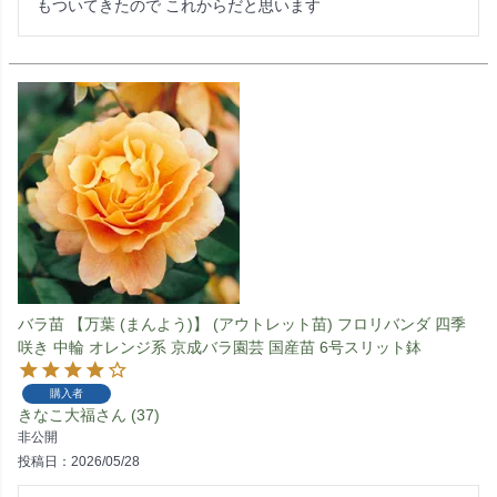
もついてきたので これからだと思います
バラ苗 【万葉 (まんよう)】 (アウトレット苗) フロリバンダ 四季
咲き 中輪 オレンジ系 京成バラ園芸 国産苗 6号スリット鉢
購入者
きなこ大福
37
非公開
投稿日
2026/05/28