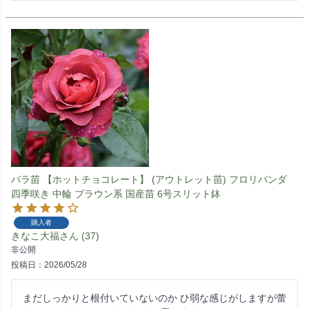
バラ苗 【ホットチョコレート】 (アウトレット苗) フロリバンダ
四季咲き 中輪 ブラウン系 国産苗 6号スリット鉢
購入者
きなこ大福
37
非公開
投稿日
2026/05/28
まだしっかりと根付いていないのか ひ弱な感じがしますが蕾