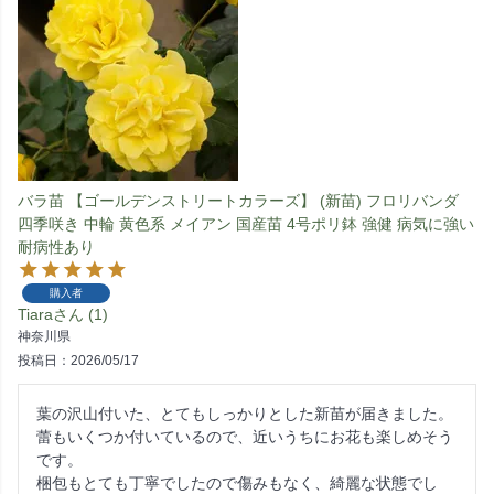
バラ苗 【ゴールデンストリートカラーズ】 (新苗) フロリバンダ
四季咲き 中輪 黄色系 メイアン 国産苗 4号ポリ鉢 強健 病気に強い
耐病性あり
購入者
Tiara
1
神奈川県
投稿日
2026/05/17
葉の沢山付いた、とてもしっかりとした新苗が届きました。

蕾もいくつか付いているので、近いうちにお花も楽しめそう
です。

梱包もとても丁寧でしたので傷みもなく、綺麗な状態でし