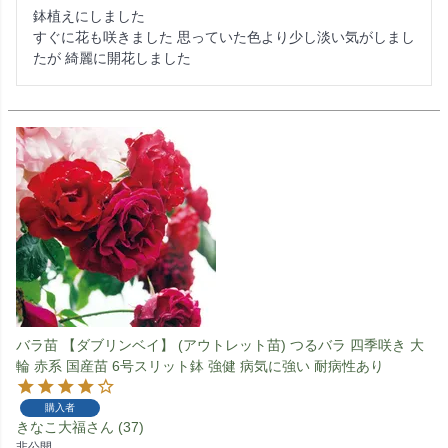
鉢植えにしました

すぐに花も咲きました 思っていた色より少し淡い気がしまし
たが 綺麗に開花しました
バラ苗 【ダブリンベイ】 (アウトレット苗) つるバラ 四季咲き 大
輪 赤系 国産苗 6号スリット鉢 強健 病気に強い 耐病性あり
購入者
きなこ大福
37
非公開