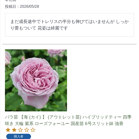
投稿日
2026/05/28
まだ成長途中でトレリスの半分も伸びてはいませんが しっか
り蕾もついて 花姿は綺麗です
バラ苗 【海 (カイ) 】 (アウトレット苗) ハイブリッドティー 四季
咲き 大輪 紫系 ローズフォーユー 国産苗 6号スリット鉢 強香
購入者