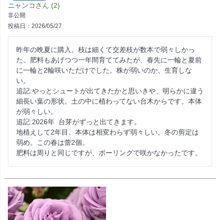
ニャンコ
2
非公開
投稿日
2026/05/27
昨年の晩夏に購入。枝は細くて交差枝が数本で弱々しかっ
た。肥料もあげつつ一年間育ててみたが、春先に一輪と夏前
に一輪と2輪咲いただけでした。株が弱いのか、生育しな
い。

追記:やっとシュートが出てきたかと思いきや、明らかに違う
細長い葉の形状。土の中に植わってない台木からです。本体
が弱々しい。

追記:2026年  台芽がずっと出てきます。

地植えして2年目、本体は相変わらず弱々しい。冬の剪定は
弱め。この春は蕾2個。
