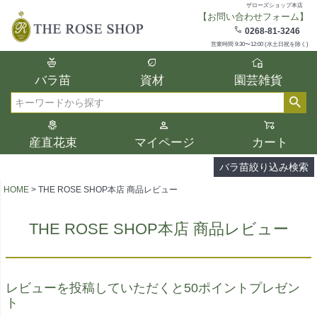
ザローズショップ本店
【お問い合わせフォーム】
在庫
0268-81-3246
在庫ありのみ表示
営業時間 9:30〜12:00 (水土日祝を除く)
複数の条件を選択して絞り込み検索が可能
バラ苗
資材
園芸雑貨
です。
選択した項目全てに該当する品種のみ検索
検索
結果に表示されます。
タイプ、カラー、ブランドなどは1つずつ選
産直花束
マイページ
カート
択してください。
バラ苗絞り込み検索
HOME
THE ROSE SHOP本店 商品レビュー
THE ROSE SHOP本店 商品レビュー
レビューを投稿していただくと50ポイントプレゼン
ト