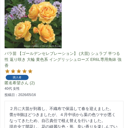
バラ苗 【ゴールデンセレブレーション】 (大苗) シュラブ 半つる
性 返り咲き 大輪 黄色系 イングリッシュローズ ER6L専用角鉢 強
香
購入者
匿名希望
2
40代
女性
投稿日
2026/05/16
２月に大苗が到着し、不織布で保温して春を迎えました。

蕾が8個ほどつきましたが、４月中頃から葉の色ツヤが悪く
なってきたため、自己責任で植え替えを行いました。

現在全て開花し、花の綺麗な色・形、良い香りを楽しんでい