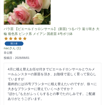
バラ苗 【ピエールドゥロンサール】 (新苗) つるバラ 返り咲き 大
輪 複色系 ピンク系 メイアン 国産苗 4号ポリ鉢
購入者
nac
1
非公開
投稿日
2026/06/01
4月に植え替えお任せ付きでピエールドロンサールとウルメ
ールムンスターの新苗を頂き、お陰様で逞しく育って安心し
ていますが

最終的には15号プランターに植え替えたいのですが、徐々に
大きなプランターに替えていくべきですか？

"ぼかし"も土がふっくらするとの事でたのしみです。ご配慮
ありがとうございます。