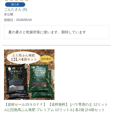
購入者
ごんた
5
非公開
投稿日
2026/05/16
夏の暑さと乾燥対策に使います。期待しています
【資材セール15％ＯＦＦ】 【送料無料】 [バラ専用の土 12リット
ル] [完熟馬ふん堆肥 プレミアム 12リットル] 各2袋 計4袋セット