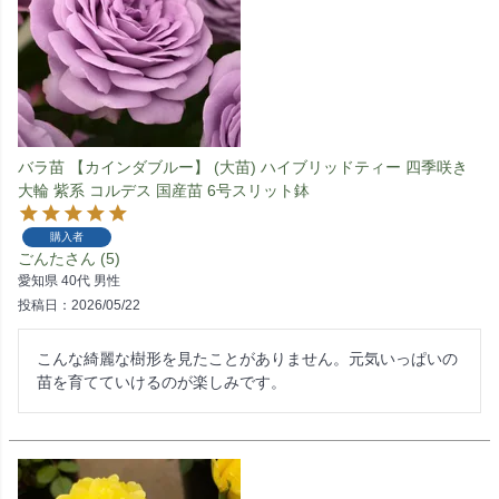
バラ苗 【カインダブルー】 (大苗) ハイブリッドティー 四季咲き
大輪 紫系 コルデス 国産苗 6号スリット鉢
購入者
ごんた
5
愛知県
40代
男性
投稿日
2026/05/22
こんな綺麗な樹形を見たことがありません。元気いっぱいの
苗を育てていけるのが楽しみです。