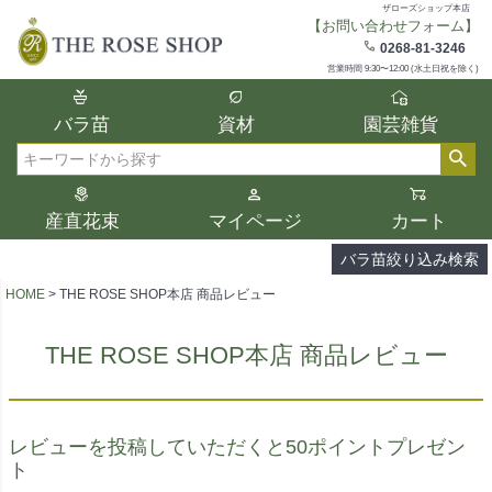
ザローズショップ本店
【お問い合わせフォーム】
在庫
0268-81-3246
在庫ありのみ表示
営業時間 9:30〜12:00 (水土日祝を除く)
複数の条件を選択して絞り込み検索が可能
バラ苗
資材
園芸雑貨
です。
選択した項目全てに該当する品種のみ検索
検索
結果に表示されます。
タイプ、カラー、ブランドなどは1つずつ選
産直花束
マイページ
カート
択してください。
バラ苗絞り込み検索
HOME
THE ROSE SHOP本店 商品レビュー
THE ROSE SHOP本店 商品レビュー
レビューを投稿していただくと50ポイントプレゼン
ト