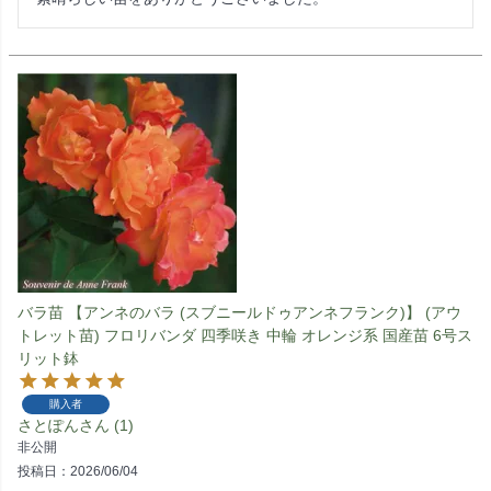
バラ苗 【アンネのバラ (スブニールドゥアンネフランク)】 (アウ
トレット苗) フロリバンダ 四季咲き 中輪 オレンジ系 国産苗 6号ス
リット鉢
購入者
さとぽん
1
非公開
投稿日
2026/06/04