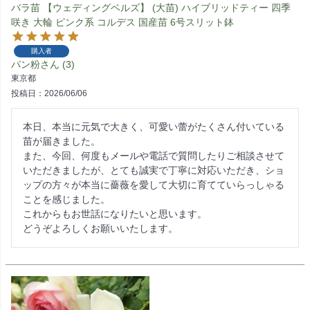
バラ苗 【ウェディングベルズ】 (大苗) ハイブリッドティー 四季
咲き 大輪 ピンク系 コルデス 国産苗 6号スリット鉢
購入者
パン粉
3
東京都
投稿日
2026/06/06
本日、本当に元気で大きく、可愛い蕾がたくさん付いている
苗が届きました。

また、今回、何度もメールや電話で質問したりご相談させて
いただきましたが、とても誠実で丁寧に対応いただき、ショ
ップの方々が本当に薔薇を愛して大切に育てていらっしゃる
ことを感じました。

これからもお世話になりたいと思います。

どうぞよろしくお願いいたします。