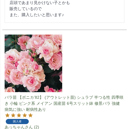
店頭であまり見かけない子とかも

販売しているので

また、購入したいと思います♪
バラ苗 【ボニカ’82】 (アウトレット苗) シュラブ 半つる性 四季咲
き 小輪 ピンク系 メイアン 国産苗 6号スリット鉢 修景バラ 強健
病気に強い 耐病性あり
購入者
あっちゃん
2