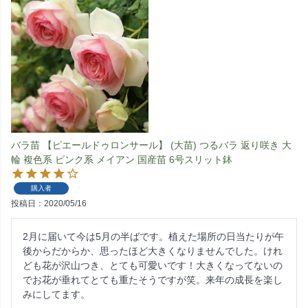
バラ苗 【ピエールドゥロンサール】 (大苗) つるバラ 返り咲き 大
輪 複色系 ピンク系 メイアン 国産苗 6号スリット鉢
購入者
投稿日
2020/05/16
2月に届いて今は5月の半ばです。植えた場所の日当たりが午
後からだからか、思ったほど大きくなりませんでした。けれ
ども花が沢山つき、とても可愛いです！大きくなってないの
でお花が垂れてとても重たそうですが笑。来年の成長を楽し
みにしてます。