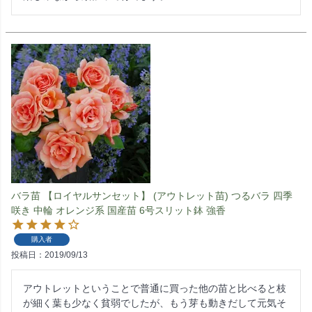
バラ苗 【ロイヤルサンセット】 (アウトレット苗) つるバラ 四季
咲き 中輪 オレンジ系 国産苗 6号スリット鉢 強香
購入者
投稿日
2019/09/13
アウトレットということで普通に買った他の苗と比べると枝
が細く葉も少なく貧弱でしたが、もう芽も動きだして元気そ