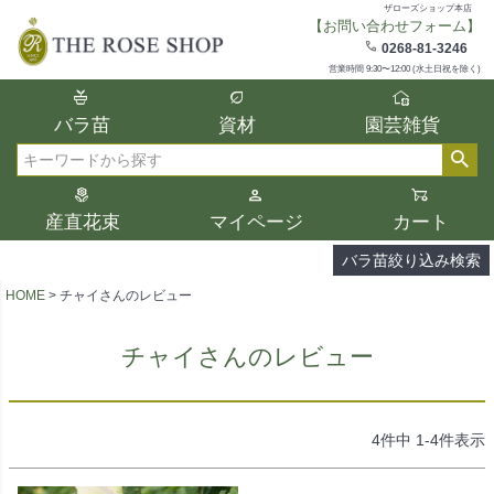
ザローズショップ本店
【お問い合わせフォーム】
在庫
0268-81-3246
在庫ありのみ表示
営業時間 9:30〜12:00 (水土日祝を除く)
複数の条件を選択して絞り込み検索が可能
バラ苗
資材
園芸雑貨
です。
選択した項目全てに該当する品種のみ検索
検索
結果に表示されます。
タイプ、カラー、ブランドなどは1つずつ選
産直花束
マイページ
カート
択してください。
バラ苗絞り込み検索
HOME
チャイさんのレビュー
チャイさんのレビュー
4
件中
1
-
4
件表示