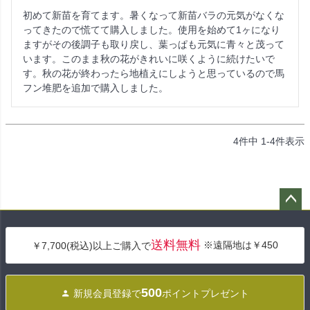
初めて新苗を育てます。暑くなって新苗バラの元気がなくな
ってきたので慌てて購入しました。使用を始めて1ヶになり
ますがその後調子も取り戻し、葉っぱも元気に青々と茂って
います。このまま秋の花がきれいに咲くように続けたいで
す。秋の花が終わったら地植えにしようと思っているので馬
フン堆肥を追加で購入しました。
4
件中
1
-
4
件表示
ペー
ジト
送料無料
※遠隔地は￥450
￥7,700(税込)以上ご購入で
ップ
へ
500
新規会員登録で
ポイントプレゼント