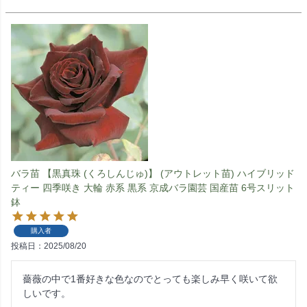
バラ苗 【黒真珠 (くろしんじゅ)】 (アウトレット苗) ハイブリッド
ティー 四季咲き 大輪 赤系 黒系 京成バラ園芸 国産苗 6号スリット
鉢
購入者
投稿日
2025/08/20
薔薇の中で1番好きな色なのでとっても楽しみ早く咲いて欲
しいです。