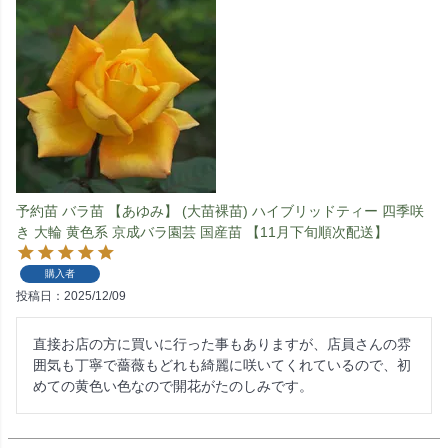
予約苗 バラ苗 【あゆみ】 (大苗裸苗) ハイブリッドティー 四季咲
き 大輪 黄色系 京成バラ園芸 国産苗 【11月下旬順次配送】
購入者
投稿日
2025/12/09
直接お店の方に買いに行った事もありますが、店員さんの雰
囲気も丁寧で薔薇もどれも綺麗に咲いてくれているので、初
めての黄色い色なので開花がたのしみです。