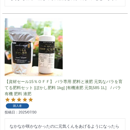
【資材セール15％ＯＦＦ】 バラ専用 肥料と液肥 元気なバラを育
てる肥料セット [ぼかし肥料 1kg] [有機液肥 元気585 1L] / バラ
有機 肥料 液肥
購入者
投稿日
2025/07/30
なかなか咲かなかったのに元気くんをあげるようになったら