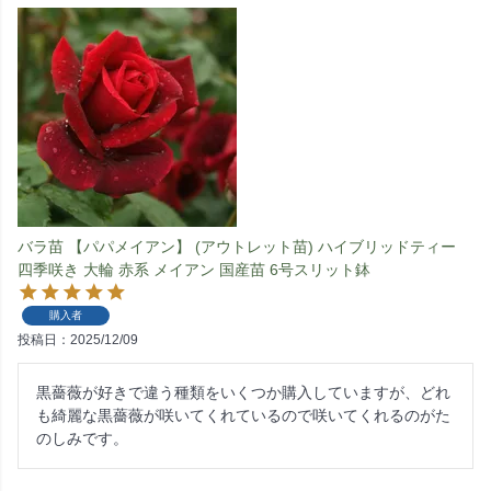
バラ苗 【パパメイアン】 (アウトレット苗) ハイブリッドティー
四季咲き 大輪 赤系 メイアン 国産苗 6号スリット鉢
購入者
投稿日
2025/12/09
黒薔薇が好きで違う種類をいくつか購入していますが、どれ
も綺麗な黒薔薇が咲いてくれているので咲いてくれるのがた
のしみです。