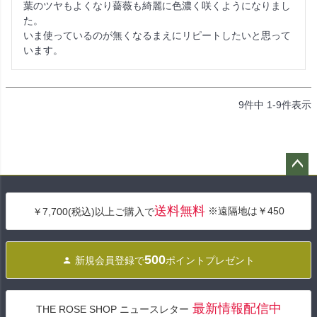
葉のツヤもよくなり薔薇も綺麗に色濃く咲くようになりまし
た。

いま使っているのが無くなるまえにリピートしたいと思って
います。
9
件中
1
-
9
件表示
ペー
ジト
送料無料
※遠隔地は￥450
￥7,700(税込)以上ご購入で
ップ
へ
500
新規会員登録で
ポイントプレゼント
最新情報配信中
THE ROSE SHOP ニュースレター