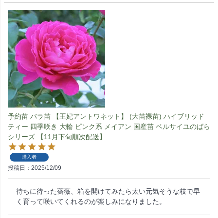
予約苗 バラ苗 【王妃アントワネット】 (大苗裸苗) ハイブリッド
ティー 四季咲き 大輪 ピンク系 メイアン 国産苗 ベルサイユのばら
シリーズ 【11月下旬順次配送】
購入者
投稿日
2025/12/09
待ちに待った薔薇、箱を開けてみたら太い元気そうな枝で早
く育って咲いてくれるのが楽しみになりました。