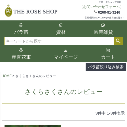
ザローズショップ本店
【お問い合わせフォーム】
在庫
0268-81-3246
在庫ありのみ表示
営業時間 9:30〜12:00 (水土日祝を除く)
複数の条件を選択して絞り込み検索が可能
バラ苗
資材
園芸雑貨
です。
選択した項目全てに該当する品種のみ検索
検索
結果に表示されます。
タイプ、カラー、ブランドなどは1つずつ選
産直花束
マイページ
カート
択してください。
バラ苗絞り込み検索
HOME
さくらさくさんのレビュー
さくらさくさんのレビュー
9
件中
1
-
9
件表示