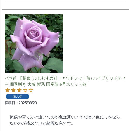
バラ苗 【藤娘 (ふじむすめ)】 (アウトレット苗) ハイブリッドティ
ー 四季咲き 大輪 紫系 国産苗 6号スリット鉢
購入者
投稿日
2025/08/20
気候や育て方の違いなのか色は薄いような淡い色にしかなら
ないのが残念だけど綺麗な色です。