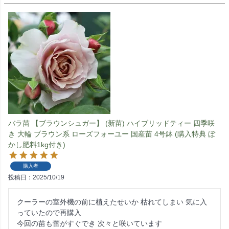
バラ苗 【ブラウンシュガー】 (新苗) ハイブリッドティー 四季咲
き 大輪 ブラウン系 ローズフォーユー 国産苗 4号鉢 (購入特典 ぼ
かし肥料1kg付き)
購入者
投稿日
2025/10/19
クーラーの室外機の前に植えたせいか 枯れてしまい 気に入
っていたので再購入
