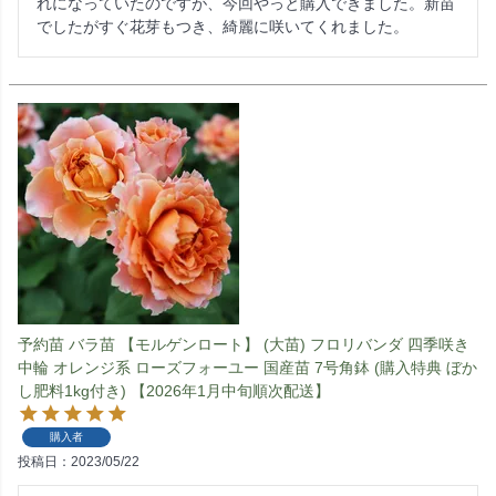
れになっていたのですが、今回やっと購入できました。新苗
でしたがすぐ花芽もつき、綺麗に咲いてくれました。
予約苗 バラ苗 【モルゲンロート】 (大苗) フロリバンダ 四季咲き
中輪 オレンジ系 ローズフォーユー 国産苗 7号角鉢 (購入特典 ぼか
し肥料1kg付き) 【2026年1月中旬順次配送】
購入者
投稿日
2023/05/22