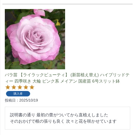
バラ苗 【ライラックビューティ】 (新苗植え替え) ハイブリッドテ
ィー 四季咲き 大輪 ピンク系 メイアン 国産苗 6号スリット鉢
購入者
投稿日
2025/10/19
説明書の通り 最初の蕾がついてから直植えしました

そのおかげで根の張りも良く 次々と花を咲かせています