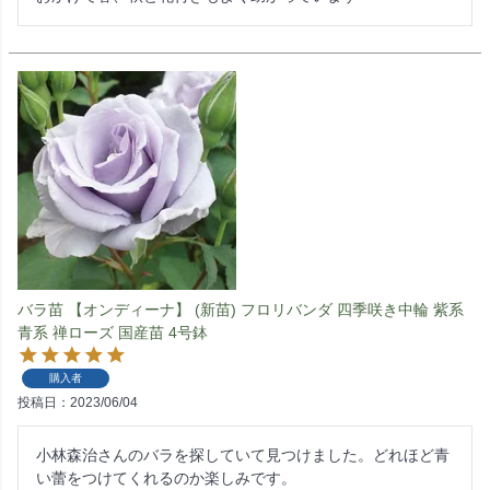
バラ苗 【オンディーナ】 (新苗) フロリバンダ 四季咲き中輪 紫系
青系 禅ローズ 国産苗 4号鉢
購入者
投稿日
2023/06/04
小林森治さんのバラを探していて見つけました。どれほど青
い蕾をつけてくれるのか楽しみです。