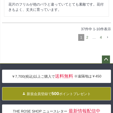
花片のフリルが他のバラと違っていてとても素敵です。花付
きもよく、丈夫に育っています。
37
件中
1
-
10
件表示
1
2
…
4
ペー
ジト
送料無料
※遠隔地は￥450
￥7,700(税込)以上ご購入で
ップ
へ
500
新規会員登録で
ポイントプレゼント
最新情報配信中
THE ROSE SHOP ニュースレター