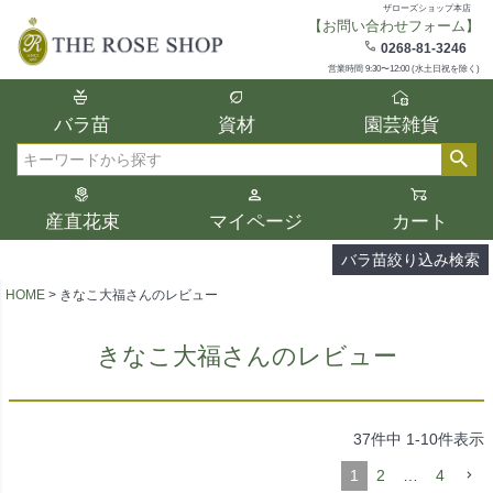
ザローズショップ本店
【お問い合わせフォーム】
在庫
0268-81-3246
在庫ありのみ表示
営業時間 9:30〜12:00 (水土日祝を除く)
複数の条件を選択して絞り込み検索が可能
バラ苗
資材
園芸雑貨
です。
選択した項目全てに該当する品種のみ検索
検索
結果に表示されます。
タイプ、カラー、ブランドなどは1つずつ選
産直花束
マイページ
カート
択してください。
バラ苗絞り込み検索
HOME
きなこ大福さんのレビュー
きなこ大福さんのレビュー
37
件中
1
-
10
件表示
1
2
…
4