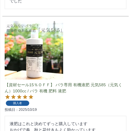
でした
【資材セール15％ＯＦＦ】 バラ専用 有機液肥 元気585（元気く
ん）1000cc / バラ 有機 肥料 液肥
購入者
投稿日
2025/10/19
液肥はこれと決めてずっと購入しています

おかげで春、秋と花付きもよく助かっています