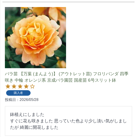
バラ苗 【万葉 (まんよう)】 (アウトレット苗) フロリバンダ 四季
咲き 中輪 オレンジ系 京成バラ園芸 国産苗 6号スリット鉢
購入者
投稿日
2026/05/28
鉢植えにしました

すぐに花も咲きました 思っていた色より少し淡い気がしまし
たが 綺麗に開花しました