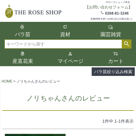
ザローズショップ本店
【お問い合わせフォーム】
在庫
0268-81-3246
在庫ありのみ表示
営業時間 9:30〜12:00 (水土日祝を除く)
複数の条件を選択して絞り込み検索が可能
バラ苗
資材
園芸雑貨
です。
選択した項目全てに該当する品種のみ検索
検索
結果に表示されます。
タイプ、カラー、ブランドなどは1つずつ選
産直花束
マイページ
カート
択してください。
バラ苗絞り込み検索
HOME
ノリちゃんさんのレビュー
ノリちゃんさんのレビュー
1
件中
1
-
1
件表示