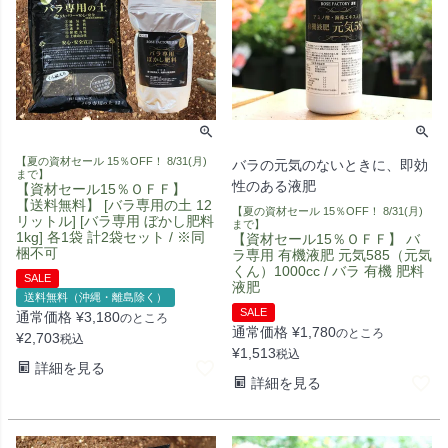
【夏の資材セール 15％OFF！ 8/31(月)
バラの元気のないときに、即効
まで】
性のある液肥
【資材セール15％ＯＦＦ】
【送料無料】 [バラ専用の土 12
【夏の資材セール 15％OFF！ 8/31(月)
リットル] [バラ専用 ぼかし肥料
まで】
1kg] 各1袋 計2袋セット / ※同
【資材セール15％ＯＦＦ】 バ
梱不可
ラ専用 有機液肥 元気585（元気
くん）1000cc / バラ 有機 肥料
SALE
液肥
送料無料（沖縄・離島除く）
SALE
通常価格
¥
3,180
のところ
通常価格
¥
1,780
のところ
¥
2,703
税込
¥
1,513
税込
詳細を見る
詳細を見る