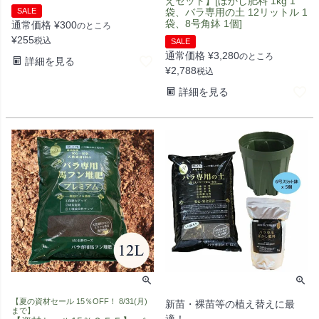
えセット】[ぼかし肥料 1kg 1
SALE
袋、バラ専用の土 12リットル 1
袋、8号角鉢 1個]
通常価格
¥
300
のところ
¥
255
税込
SALE
通常価格
¥
3,280
のところ
詳細を見る
¥
2,788
税込
詳細を見る
【夏の資材セール 15％OFF！ 8/31(月)
新苗・裸苗等の植え替えに最
まで】
適！