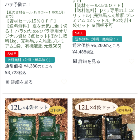
まで】
バテ予防に！
【資材セール15％ＯＦＦ】
【送料無料】 [バラ専用の土 12
【夏の資材セール 15％OFF！ 8/31(月)
リットル] [完熟馬ふん堆肥 プレ
まで】
ミアム 12リットル] 各2袋 計4
【資材セール15％ＯＦＦ】
袋セット ※同梱不可
【送料無料】 夏を元気に乗り切
る！ バラのためのバラ専用オリ
SALE
ジナル資材 3点セット[ぼかし肥
送料無料（沖縄・離島除く）
料1kg、完熟馬ふん堆肥プレミ
通常価格
¥
5,280
アム1袋、有機液肥 元気585]
のところ
¥
4,488
税込
SALE
送料無料（沖縄・離島除く）
詳細を見る
通常価格
¥
4,380
のところ
¥
3,723
税込
詳細を見る