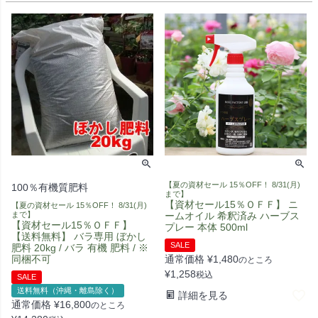
【夏の資材セール 15％OFF！ 8/31(月)
100％有機質肥料
まで】
【資材セール15％ＯＦＦ】 ニ
【夏の資材セール 15％OFF！ 8/31(月)
まで】
ームオイル 希釈済み ハーブス
【資材セール15％ＯＦＦ】
プレー 本体 500ml
【送料無料】 バラ専用 ぼかし
SALE
肥料 20kg / バラ 有機 肥料 / ※
同梱不可
通常価格
¥
1,480
のところ
¥
1,258
税込
SALE
送料無料（沖縄・離島除く）
詳細を見る
通常価格
¥
16,800
のところ