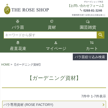
ザローズショップ本店
【お問い合わせフォーム】
在庫
0268-81-3246
在庫ありのみ表示
営業時間 9:30〜12:00 (水土日祝を除く)
複数の条件を選択して絞り込み検索が可能
バラ苗
資材
園芸雑貨
です。
選択した項目全てに該当する品種のみ検索
検索
結果に表示されます。
タイプ、カラー、ブランドなどは1つずつ選
産直花束
マイページ
カート
択してください。
バラ苗絞り込み検索
HOME
【ガーデニング資材】
【ガーデニング資材】
7
件中
1
-
7
件表示
バラ専用資材 (ROSE FACTORY)