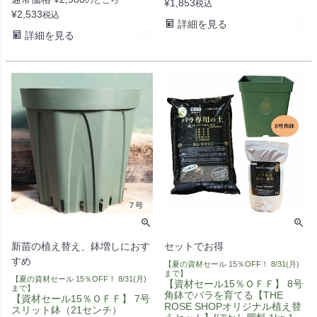
¥
1,853
税込
¥
2,533
税込
詳細を見る
詳細を見る
新苗の植え替え、鉢増しにおす
セットでお得
すめ
【夏の資材セール 15％OFF！ 8/31(月)
まで】
【夏の資材セール 15％OFF！ 8/31(月)
【資材セール15％ＯＦＦ】 8号
まで】
角鉢でバラを育てる【THE
【資材セール15％ＯＦＦ】 7号
ROSE SHOPオリジナル植え替
スリット鉢（21センチ）