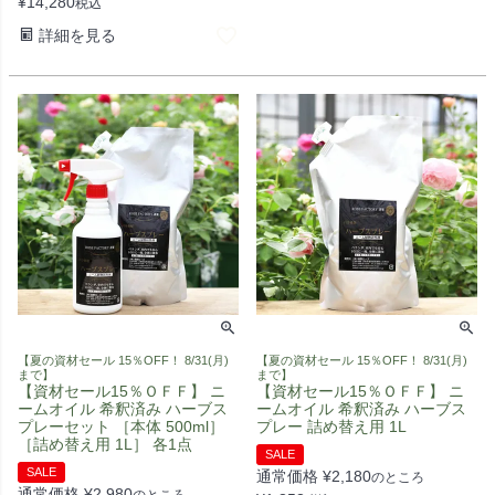
¥
14,280
税込
詳細を見る
【夏の資材セール 15％OFF！ 8/31(月)
【夏の資材セール 15％OFF！ 8/31(月)
まで】
まで】
【資材セール15％ＯＦＦ】 ニ
【資材セール15％ＯＦＦ】 ニ
ームオイル 希釈済み ハーブス
ームオイル 希釈済み ハーブス
プレーセット ［本体 500ml］
プレー 詰め替え用 1L
［詰め替え用 1L］ 各1点
SALE
SALE
通常価格
¥
2,180
のところ
通常価格
¥
2,980
のところ