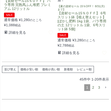
【資材セール15％ＯＦＦ】 バ
ラ専用 完熟馬ふん堆肥 プレミ
【夏の資材セール 15％OFF！ 8/31(月)
アム 12リットル
まで】
【資材セール15％ＯＦＦ】 6号
SALE
スリット鉢【植え替えセット】
通常価格
¥
1,280
のところ
[ぼかし肥料 1kg 1袋、バラ専用
¥
1,088
の土 12リットル 1袋、6号スリ
税込
ット鉢 5個]
詳細を見る
SALE
通常価格
¥
3,280
のところ
¥
2,788
税込
詳細を見る
並び替え
価格が安い順
価格が高い順
新着順
レビュー順
45
件中
1
-
20
件表示
1
2
3