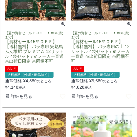
【夏の資材セール 15％OFF！ 8/31(月)
【夏の資材セール 15％OFF！ 8/31(月)
まで】
まで】
【資材セール15％ＯＦＦ】
【資材セール15％ＯＦＦ】
【送料無料】 バラ専用 完熟馬
【送料無料】 バラ専用の土 12
ふん堆肥 プレミアム 12リット
リットル 4袋セット / ※メーカ
ル 4袋セット / ※メーカー直送
ー直送 ※出荷日限定 ※同梱不
※出荷日限定 ※同梱不可
可
SALE
SALE
送料無料（沖縄・離島除く）
送料無料（沖縄・離島除く）
通常価格
¥
4,880
通常価格
¥
5,680
のところ
のところ
¥
4,148
¥
4,828
税込
税込
詳細を見る
詳細を見る