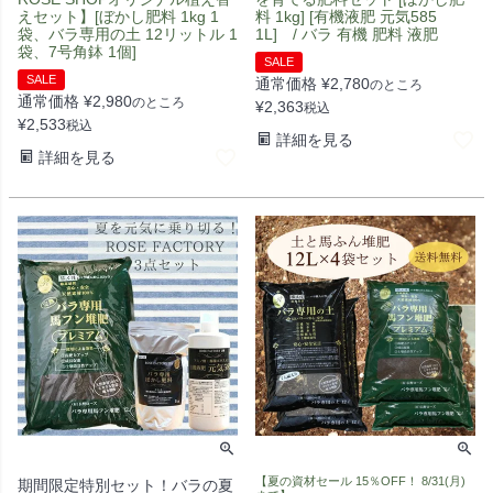
えセット】[ぼかし肥料 1kg 1
料 1kg] [有機液肥 元気585
袋、バラ専用の土 12リットル 1
1L] / バラ 有機 肥料 液肥
袋、7号角鉢 1個]
SALE
SALE
通常価格
¥
2,780
のところ
通常価格
¥
2,980
のところ
¥
2,363
税込
¥
2,533
税込
詳細を見る
詳細を見る
【夏の資材セール 15％OFF！ 8/31(月)
期間限定特別セット！バラの夏