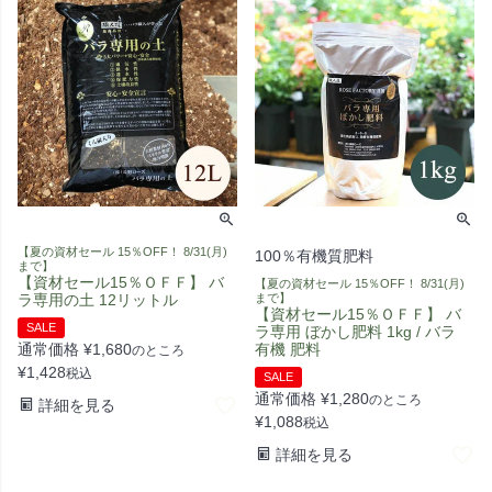
【夏の資材セール 15％OFF！ 8/31(月)
100％有機質肥料
まで】
【資材セール15％ＯＦＦ】 バ
【夏の資材セール 15％OFF！ 8/31(月)
ラ専用の土 12リットル
まで】
【資材セール15％ＯＦＦ】 バ
SALE
ラ専用 ぼかし肥料 1kg / バラ
通常価格
¥
1,680
有機 肥料
のところ
¥
1,428
税込
SALE
通常価格
¥
1,280
のところ
詳細を見る
¥
1,088
税込
詳細を見る