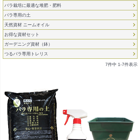
バラ栽培に最適な堆肥・肥料
バラ専用の土
天然資材 ニームオイル
お得な資材セット
ガーデニング資材（鉢）
つるバラ専用トレリス
7
件中
1
-
7
件表示