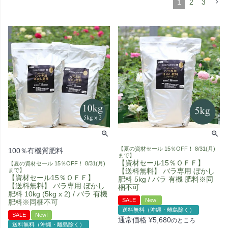
1
2
3
【夏の資材セール 15％OFF！ 8/31(月)
100％有機質肥料
まで】
【資材セール15％ＯＦＦ】
【夏の資材セール 15％OFF！ 8/31(月)
まで】
【送料無料】 バラ専用 ぼかし
【資材セール15％ＯＦＦ】
肥料 5kg / バラ 有機 肥料※同
【送料無料】 バラ専用 ぼかし
梱不可
肥料 10kg (5kg x 2) / バラ 有機
SALE
New!
肥料※同梱不可
送料無料（沖縄・離島除く）
SALE
New!
通常価格
¥
5,680
のところ
送料無料（沖縄・離島除く）