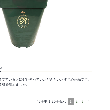
ど
、バラを育てている人にぜひ使っていただきたいおすすめ商品です。
資材を集めました。
45
件中
1
-
20
件表示
1
2
3