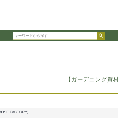
在庫ありのみ表示
複数の条件を選択して絞り込み検索が可能です。
選択した項目全てに該当する品種のみ検索結果に表示され
検索
タイプ、カラー、ブランドなどは1つずつ選択してくださ
【ガーデニング資
SE FACTORY)