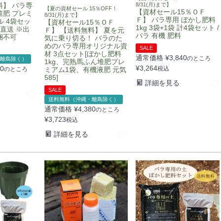
料】 バラ専
8/31(月)まで】
【夏の資材セール 15％OFF！
【資材セール15％ＯＦ
堆肥 プレミ
8/31(月)まで】
Ｆ】 バラ専用 ぼかし肥料
ル 4袋セッ
【資材セール15％ＯＦ
1kg 3袋+1袋 計4袋セット /
ー直送 ※出
Ｆ】 【送料無料】 夏を元
バラ 有機 肥料
梱不可
気に乗り切る！ バラのた
めのバラ専用オリジナル資
SALE
材 3点セット[ぼかし肥料
通常価格
¥
3,840
のところ
離島除く）
1kg、完熟馬ふん堆肥プレ
¥
3,264
80
税込
のところ
ミアム1袋、有機液肥 元気
585]
詳細を見る
SALE
送料無料（沖縄・離島除く）
通常価格
¥
4,380
のところ
¥
3,723
税込
詳細を見る