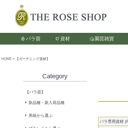
バラ苗
資材
園芸雑貨
検索
HOME
【ガーデニング資材】
Category
【バラ苗】
新品種・新入荷品種
系統から選ぶ
バラ専用資材 (RO