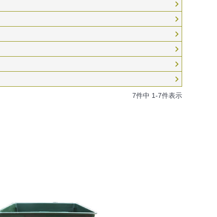
7
件中
1
-
7
件表示