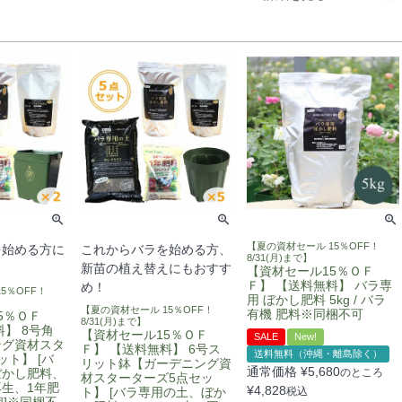
【夏の資材セール 15％OFF！
を始める方に
これからバラを始める方、
8/31(月)まで】
新苗の植え替えにもおすす
【資材セール15％ＯＦ
Ｆ】 【送料無料】 バラ専
め！
5％OFF！
用 ぼかし肥料 5kg / バラ
【夏の資材セール 15％OFF！
有機 肥料※同梱不可
5％ＯＦ
8/31(月)まで】
】 8号角
【資材セール15％ＯＦ
SALE
New!
ング資材スタ
Ｆ】 【送料無料】 6号ス
送料無料（沖縄・離島除く）
ト】 [バ
リット鉢【ガーデニング資
通常価格
¥
5,680
ぼかし肥料、
のところ
材スターターズ5点セッ
生、1年肥
¥
4,828
ト】 [バラ専用の土、ぼか
税込
個]※同梱不