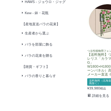
HAWS - ジョウロ・ジャグ
Kew - 鉢・花瓶
【産地直送バラの花束】
生産者から選ぶ
バラを部屋に飾る
つる性植物用フェ
【送料無料】
バラの花束を贈る
レリス「カラマ
G」
W1800×H18
【雑貨・ギフト】
ーンパネル）高級
メーカー直送 
バラの香りと暮らす
送料無料（北海道
島除く）
¥
39,980
税込
詳細を見る