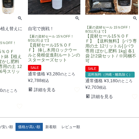
【夏の資材セール 15％OFF！
の植え替えに
自宅で挑戦！
8/31(月)まで】
【資材セール15％ＯＦ
【夏の資材セール 15％OFF！
8/31(月)まで】
Ｆ】 【送料無料】 [バラ専
5％OFF！
【資材セール15％ＯＦ
用の土 12リットル] [バラ
Ｆ】 挿し木用ロックウー
専用 ぼかし肥料 1kg] 各1
5％ＯＦ
ルと発根促進剤ルートンの
袋 計2袋セット / ※同梱不
ット鉢【植え
スターターズセット
可
ぼかし肥料
専用の土 12
SALE
SALE
、6号スリッ
通常価格
¥
3,280
のところ
送料無料（沖縄・離島除く）
¥
2,788
通常価格
¥
3,180
税込
のところ
¥
2,703
税込
詳細を見る
80
のところ
詳細を見る
が安い順
価格が高い順
新着順
レビュー順