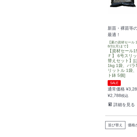
新苗・裸苗等
最適！
【夏の資材セール 1
8/31(月)まで】
【資材セール1
Ｆ】 6号スリ
替えセット】[
1kg 1袋、バラ
リットル 1袋
ト鉢 5個]
SALE
通常価格
¥
3,2
¥
2,788
税込
詳細を見る
並び替え
価格