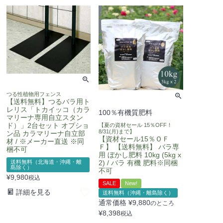
つる性植物用フェンス
【送料無料】つるバラ用ト
レリス「トカイッコ（カラ
100％有機質肥料
マリーナ専用自立スタン
ド）」2台セット オプショ
【夏の資材セール 15％OFF！
8/31(月)まで】
ン品 カラマリーナ自立部
【資材セール15％ＯＦ
材 / ※メーカー直送 ※同
Ｆ】 【送料無料】 バラ専
梱不可
用 ぼかし肥料 10kg (5kg x
送料無料（北海道・沖縄・離
2) / バラ 有機 肥料※同梱
島除く）
不可
¥
9,980
税込
SALE
New!
詳細を見る
送料無料（沖縄・離島除く）
通常価格
¥
9,880
のところ
¥
8,398
税込