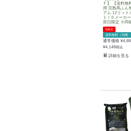
Ｆ】 【送料無
用 完熟馬ふん
アム 12リット
ト / ※メーカ
荷日限定 ※同
SALE
送料無料（沖縄・
通常価格
¥
4,8
¥
4,148
税込
詳細を見る