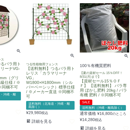
ンス
つるバラ用ト
つる性植物用フェンス
100％有機質肥料
【送料無料】つるバラ用ト
リーナVG-
レリス「カラマリーナ
【夏の資材セール 15％OFF！
8/31(月)まで】
VG」
00mm（グリ
【資材セール15％ＯＦ
W1800×H1800mm（シル
仕様 / ※
Ｆ】 【送料無料】 バラ専
バーベーシック）標準仕様
※同梱不可
用 ぼかし肥料 20kg / バラ
/ ※メーカー直送 ※同梱不
有機 肥料 / ※同梱不可
・沖縄・離
可
SALE
送料無料（北海道・沖縄・離
島除く）
送料無料（沖縄・離島除く）
¥
29,980
税込
通常価格
¥
16,800
のところ
¥
14,280
税込
詳細を見る
詳細を見る