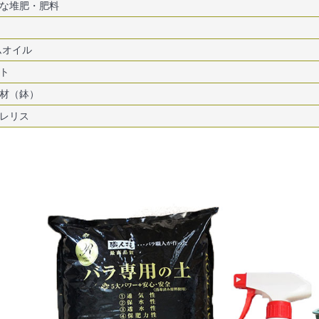
な堆肥・肥料
ムオイル
ト
材（鉢）
レリス