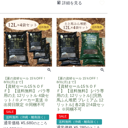
詳細を見る
【夏の資材セール 15％OFF！
【夏の資材セール 15％OFF！
8/31(月)まで】
8/31(月)まで】
【資材セール15％ＯＦ
【資材セール15％ＯＦ
Ｆ】 【送料無料】 バラ専
Ｆ】 【送料無料】 [バラ専
用の土 12リットル 4袋セ
用の土 12リットル] [完熟
ット / ※メーカー直送 ※
馬ふん堆肥 プレミアム 12
出荷日限定 ※同梱不可
リットル] 各2袋 計4袋セッ
ト ※同梱不可
SALE
SALE
送料無料（沖縄・離島除く）
送料無料（沖縄・離島除く）
通常価格
¥
5,680
のところ
通常価格
¥
5,280
のところ