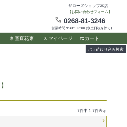
ザローズショップ本店
【お問い合わせフォーム】
0268-81-3246
営業時間 9:30〜12:00 (水土日祝を除く)
ます。
産直花束
マイページ
カート
い。
バラ苗絞り込み検索
材】
7
件中
1
-
7
件表示