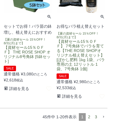
セットでお得！バラ苗の鉢
お得なバラ植え替えセット
増し、植え替えにおすすめ
【夏の資材セール 15％OFF！
8/31(月)まで】
【夏の資材セール 15％OFF！
【資材セール15％ＯＦ
8/31(月)まで】
Ｆ】 7号角鉢でバラを育て
【資材セール15％ＯＦ
る【THE ROSE SHOPオ
Ｆ】 THE ROSE SHOP オ
リジナル植え替えセット】
リジナル8号角鉢 [5鉢セッ
[ぼかし肥料 1kg 1袋、バラ
ト]
専用の土 12リットル 1
SALE
袋、7号角鉢 1個]
通常価格
¥
3,080
のところ
SALE
¥
2,618
税込
通常価格
¥
2,980
のところ
¥
2,533
税込
詳細を見る
詳細を見る
45
件中
1
-
20
件表示
1
2
3