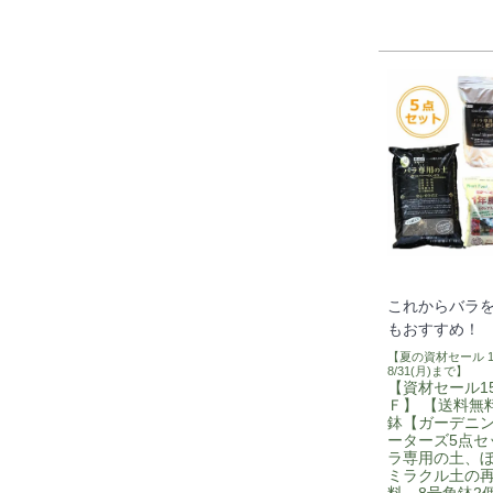
これからバラ
もおすすめ！
【夏の資材セール 1
8/31(月)まで】
【資材セール1
Ｆ】 【送料無料
鉢【ガーデニ
ーターズ5点セッ
ラ専用の土、
ミラクル土の再
料、8号角鉢2