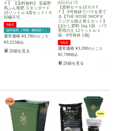
Ｆ】 【送料無料】 安曇野
8/31(月)まで】
【資材セール15％ＯＦ
馬ふん堆肥 スタンダード
Ｆ】 8号角鉢でバラを育て
15リットル 4袋セット / ※
る【THE ROSE SHOPオ
同梱不可
リジナル植え替えセット】
SALE
[ぼかし肥料 1kg 1袋、バラ
専用の土 12リットル 1
送料無料（沖縄・離島除く）
袋、8号角鉢 1個]
通常価格
¥
3,780
のところ
¥
3,213
税込
SALE
通常価格
¥
3,280
のところ
詳細を見る
¥
2,788
税込
詳細を見る