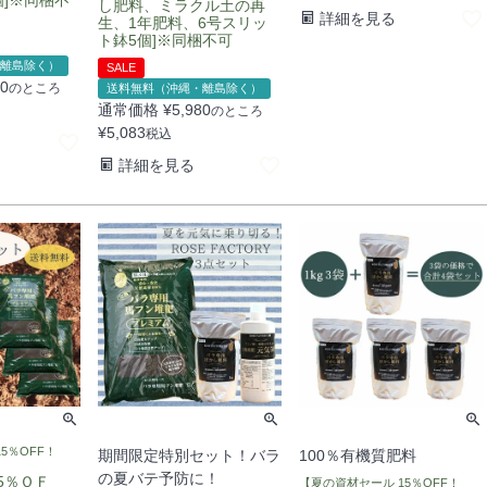
し肥料、ミラクル土の再
詳細を見る
生、1年肥料、6号スリッ
ト鉢5個]※同梱不可
離島除く）
SALE
80
のところ
送料無料（沖縄・離島除く）
通常価格
¥
5,980
のところ
¥
5,083
税込
詳細を見る
5％OFF！
期間限定特別セット！バラ
100％有機質肥料
の夏バテ予防に！
5％ＯＦ
【夏の資材セール 15％OFF！