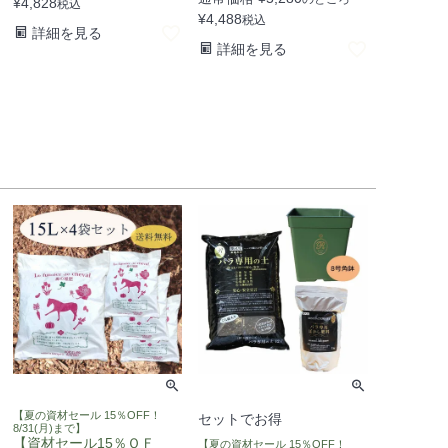
¥
4,828
税込
¥
4,488
税込
詳細を見る
詳細を見る
【夏の資材セール 15％OFF！
セットでお得
8/31(月)まで】
【資材セール15％ＯＦ
【夏の資材セール 15％OFF！