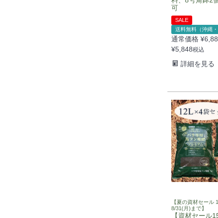
可
SALE
送料無料（沖縄・
通常価格
¥
6,8
¥
5,848
税込
詳細を見る
【夏の資材セール 1
8/31(月)まで】
【資材セール1