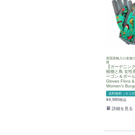
英国直輸入の老舗
貨
【ガーデニン
植物と鳥 女性
ーゴン＆ボール 
Gloves Flora 
Women's Burgo
送料無料（ネコポ
¥
4,980
税込
詳細を見る