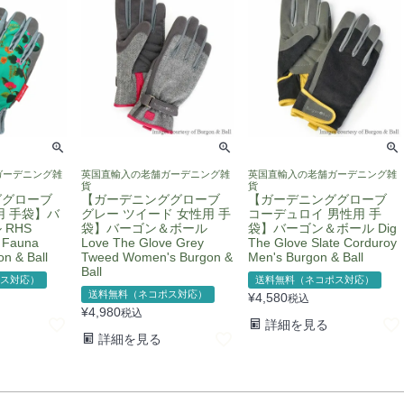
ガーデニング雑
英国直輸入の老舗ガーデニング雑
英国直輸入の老舗ガーデニング雑
貨
貨
ググローブ
【ガーデニンググローブ
【ガーデニンググローブ
用 手袋】バ
グレー ツイード 女性用 手
コーデュロイ 男性用 手
RHS
袋】バーゴン＆ボール
袋】バーゴン＆ボール Dig
& Fauna
Love The Glove Grey
The Glove Slate Corduroy
n & Ball
Tweed Women's Burgon &
Men's Burgon & Ball
Ball
ス対応）
送料無料（ネコポス対応）
送料無料（ネコポス対応）
¥
4,580
税込
¥
4,980
税込
詳細を見る
詳細を見る