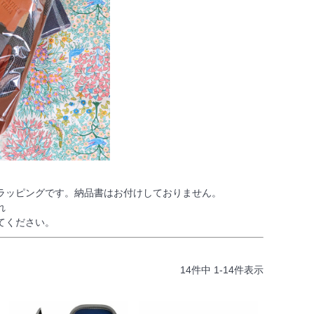
ラッピングです。納品書はお付けしておりません。
れ
てください。
14
件中
1
-
14
件表示