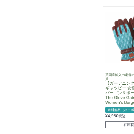
英国直輸入の老舗
貨
【ガーデニン
ギャツビー 女
バーゴン＆ボール
The Glove Gat
Women's Burgo
送料無料（ネコポ
¥
4,980
税込
在庫