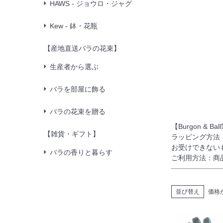
HAWS - ジョウロ・ジャグ
Kew - 鉢・花瓶
【産地直送バラの花束】
生産者から選ぶ
バラを部屋に飾る
バラの花束を贈る
【Burgon &
【雑貨・ギフト】
ラッピング方法
お受けできない
バラの香りと暮らす
ご利用方法：商
並び替え
価格