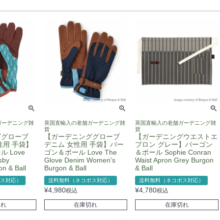
ガーデニング雑
英国直輸入の老舗ガーデニング雑
英国直輸入の老舗ガーデニング雑
貨
貨
ググローブ
【ガーデニンググローブ
【ガーデニングウエストエ
性用 手袋】
デニム 女性用 手袋】バー
プロン グレー】バーゴン
 Love
ゴン＆ボール Love The
＆ボール Sophie Conran
sby
Glove Denim Women's
Waist Apron Grey Burgon
n & Ball
Burgon & Ball
& Ball
ス対応）
送料無料（ネコポス対応）
送料無料（ネコポス対応）
¥
4,980
¥
4,780
税込
税込
切れ
在庫切れ
在庫切れ