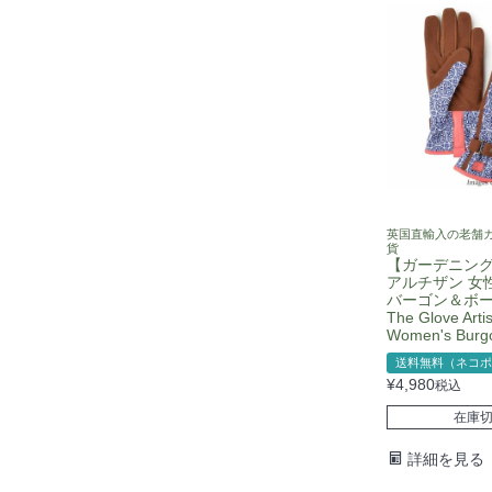
英国直輸入の老舗
貨
【ガーデニン
アルチザン 女
バーゴン＆ボール
The Glove Arti
Women's Burgo
送料無料（ネコポ
¥
4,980
税込
在庫
詳細を見る