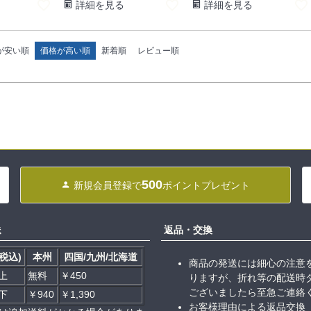
詳細を見る
詳細を見る
が安い順
価格が高い順
新着順
レビュー順
500
新規会員登録で
ポイントプレゼント
送
返品・交換
税込)
本州
四国/九州/北海道
商品の発送には細心の注意
以上
無料
￥450
りますが、折れ等の配送時
ございましたら至急ご連絡
以下
￥940
￥1,390
お客様理由による返品交換