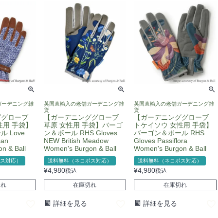
ガーデニング雑
英国直輸入の老舗ガーデニング雑
英国直輸入の老舗ガーデニング雑
貨
貨
ググローブ
【ガーデニンググローブ
【ガーデニンググローブ
性用 手袋】
草原 女性用 手袋】バーゴ
トケイソウ 女性用 手袋】
 Love
ン＆ボール RHS Gloves
バーゴン＆ボール RHS
san
NEW British Meadow
Gloves Passiflora
n & Ball
Women's Burgon & Ball
Women's Burgon & Ball
ス対応）
送料無料（ネコポス対応）
送料無料（ネコポス対応）
¥
4,980
¥
4,980
税込
税込
切れ
在庫切れ
在庫切れ
詳細を見る
詳細を見る