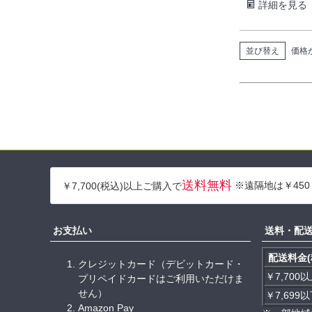
詳細を見る
並び替え
価格
送料無料
※遠隔地は￥450
￥7,700(税込)以上ご購入で
お支払い
送料・配
配送料金(
クレジットカード（デビットカード・
￥7,700
プリペイドカードはご利用いただけま
せん）
￥7,699
Amazon Pay