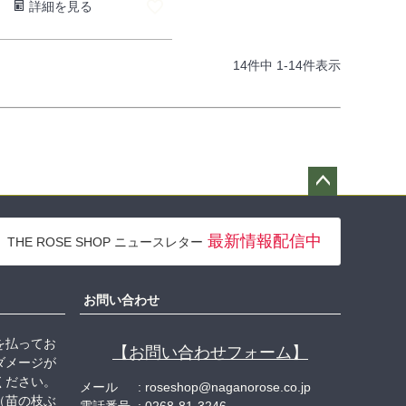
詳細を見る
14
件中
1
-
14
件表示
ペー
ジト
最新情報配信中
THE ROSE SHOP ニュースレター
ップ
へ
お問い合わせ
を払ってお
【お問い合わせフォーム】
ダメージが
ください。
メール
roseshop@naganorose.co.jp
（苗の枝ぶ
電話番号
0268-81-3246