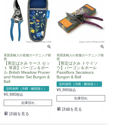
英国直輸入の老舗ガーデニング雑
英国直輸入の老舗ガーデニング雑
貨
貨
【剪定ばさみ ケース セッ
【剪定ばさみ トケイソ
ト 草原】バーゴン＆ボー
ウ】バーゴン＆ボール
ル British Meadow Pruner
Passiflora Secateurs
and Holster Set Burgon &
Burgon & Ball
Ball
送料無料（沖縄・離島除く）
送料無料（沖縄・離島除く）
¥
5,980
税込
¥
5,980
税込
在庫切れ
在庫切れ
詳細を見る
詳細を見る