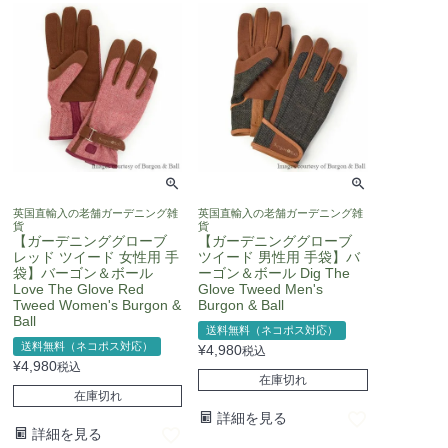
英国直輸入の老舗ガーデニング雑
英国直輸入の老舗ガーデニング雑
貨
貨
【ガーデニンググローブ
【ガーデニンググローブ
レッド ツイード 女性用 手
ツイード 男性用 手袋】バ
袋】バーゴン＆ボール
ーゴン＆ボール Dig The
Love The Glove Red
Glove Tweed Men's
Tweed Women's Burgon &
Burgon & Ball
Ball
送料無料（ネコポス対応）
送料無料（ネコポス対応）
¥
4,980
税込
¥
4,980
税込
在庫切れ
在庫切れ
詳細を見る
詳細を見る