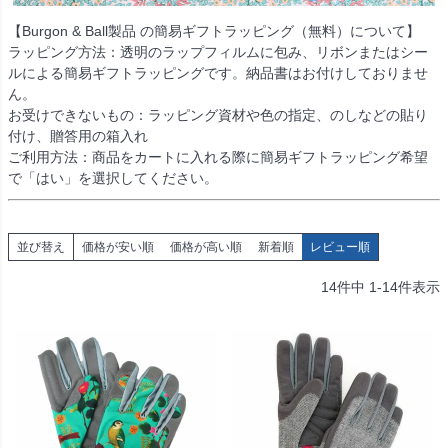
【Burgon & Ball製品 の簡易ギフトラッピング（無料）について】
ラッピング方法：透明のラップフィルムに包み、リボンまたはシー
ルによる簡易ギフトラッピングです。納品書はお付けしておりませ
ん。
お受けできないもの：ラッピング資材や色の指定、のしなどの貼り
付け、贈答用の箱入れ
ご利用方法：商品をカートに入れる際に簡易ギフトラッピング希望
で「はい」を選択してください。
並び替え
価格が安い順
価格が高い順
新着順
レビュー順
14
件中
1
-
14
件表示