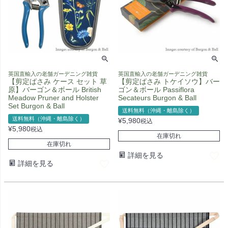
英国直輸入の老舗ガーデニング雑貨
英国直輸入の老舗ガーデニング雑貨
【剪定ばさみ ケース セット 草
【剪定ばさみ トケイソウ】バー
原】バーゴン＆ボール British
ゴン＆ボール Passiflora
Meadow Pruner and Holster
Secateurs Burgon & Ball
Set Burgon & Ball
送料無料（沖縄・離島除く）
送料無料（沖縄・離島除く）
¥
5,980
税込
¥
5,980
税込
在庫切れ
在庫切れ
詳細を見る
詳細を見る