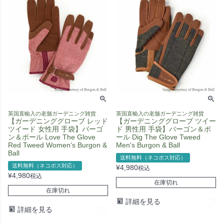
英国直輸入の老舗ガーデニング雑貨
英国直輸入の老舗ガーデニング雑貨
【ガーデニンググローブ レッド
【ガーデニンググローブ ツイー
ツイード 女性用 手袋】バーゴ
ド 男性用 手袋】バーゴン＆ボ
ン＆ボール Love The Glove
ール Dig The Glove Tweed
Red Tweed Women's Burgon &
Men's Burgon & Ball
Ball
送料無料（ネコポス対応）
送料無料（ネコポス対応）
¥
4,980
税込
¥
4,980
税込
在庫切れ
在庫切れ
詳細を見る
詳細を見る