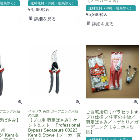
【メーカー直送】
離島除く）
送料無料（沖縄・離島除く）
送料無料（沖縄・離島除く）
¥
4,880
税込
¥
5,980
税込
詳細を見る
詳細を見る
ーデニング用品
イギリス 英国 ガーデニング用品
ご自宅用切りバラセット★
の老舗
プロ仕様 ／牛革の手袋／
剪定ばさみ】
【プロ用 剪定ばさみ】ケ
剪定ばさみ／トゲとり／ガ
ー
ント＆ストー Professional
ーデニング【ネコポス対
vil
Bypass Secateurs 00223
応】
24 Kent &
Kent & Stowe【メーカー直
カー直送】
送】
送料無料（ネコポス対応）