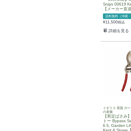
Snips 00619 K
【メーカー直
送料無料（沖縄・
¥
11,500
税込
詳細を見る
イギリス 英国 ガ
の老舗
【剪定ばさみ
トー Bypass Se
6.5, Garden Li
Kent & Sto