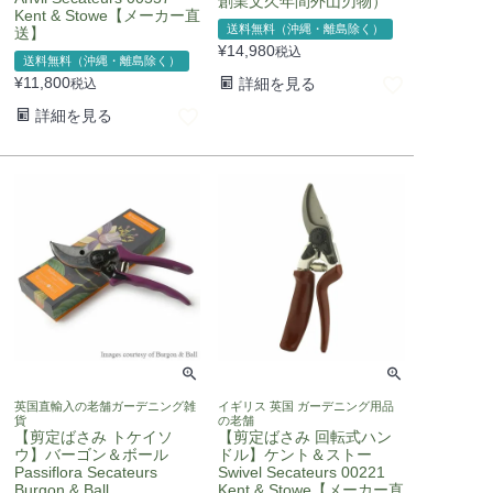
創業文久年間外山刃物）
Kent & Stowe【メーカー直
送料無料（沖縄・離島除く）
送】
¥
14,980
税込
送料無料（沖縄・離島除く）
¥
11,800
詳細を見る
税込
詳細を見る
英国直輸入の老舗ガーデニング雑
イギリス 英国 ガーデニング用品
貨
の老舗
【剪定ばさみ トケイソ
【剪定ばさみ 回転式ハン
ウ】バーゴン＆ボール
ドル】ケント＆ストー
Passiflora Secateurs
Swivel Secateurs 00221
Burgon & Ball
Kent & Stowe【メーカー直