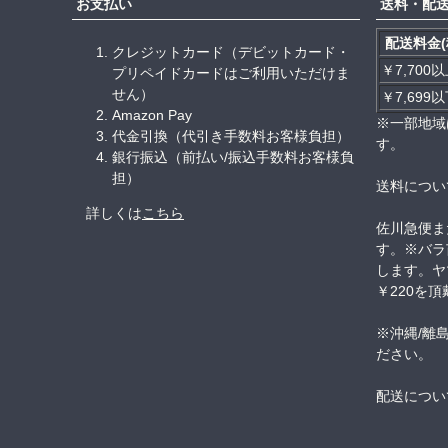
お支払い
送料・配
配送料金(
クレジットカード（デビットカード・
￥7,700
プリペイドカードはご利用いただけま
せん）
￥7,699
Amazon Pay
※一部地域
代金引換（代引き手数料お客様負担）
す。
銀行振込（前払い/振込手数料お客様負
担）
送料につい
詳しくは
こちら
佐川急便ま
す。※バラ
します。ヤ
￥220を
※沖縄/離
ださい。
配送につい