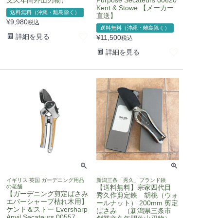
Kent & Stowe 【メーカー
送料無料（沖縄・離島除く）
直送】
¥
9,980
税込
送料無料（沖縄・離島除く）
詳細を見る
¥
11,500
税込
詳細を見る
イギリス 英国 ガーデニング用品
新潟三条「秀久」ブランド鋏
の老舗
【送料無料】宗家四代目
【ガーデニング剪定ばさみ
秀久作剪定鋏 胡桃（ウォ
エバーシャープ枯れ木用】
ールナット） 200mm 剪定
ケント＆ストー Eversharp
ばさみ （新潟県三条市
Anvil Secateurs 00557