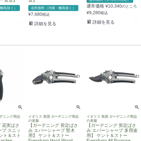
通常価格
¥
10,340
のところ
離島除く）
送料無料（沖縄・離島除く）
¥
9,280
税込
¥
7,680
税込
詳細を見る
詳細を見る
ーデニング用品
イギリス 英国 ガーデニング用品
イギリス 英国 ガーデニング用品
の老舗
の老舗
 花実ばさ
【ガーデニング 剪定ばさ
【ガーデニング 剪定ばさ
ープ スニッ
み エバーシャープ 堅木
み エバーシャープ 多用途
ケント＆スト
用】 ケント＆ストー
用】 ケント＆ストー
Garden
Eversharp Hard Wood
Eversharp All Purpose