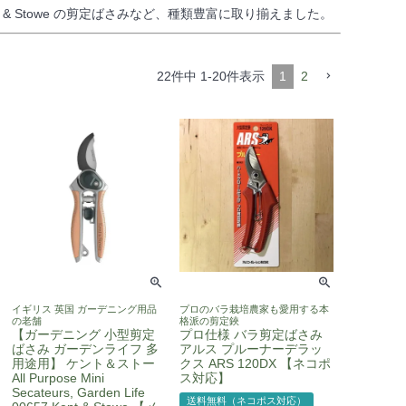
& Stowe の剪定ばさみなど、種類豊富に取り揃えました。
22
件中
1
-
20
件表示
1
2
イギリス 英国 ガーデニング用品
プロのバラ栽培農家も愛用する本
の老舗
格派の剪定鋏
【ガーデニング 小型剪定
プロ仕様 バラ剪定ばさみ
ばさみ ガーデンライフ 多
アルス プルーナーデラッ
用途用】 ケント＆ストー
クス ARS 120DX 【ネコポ
All Purpose Mini
ス対応】
Secateurs, Garden Life
送料無料（ネコポス対応）