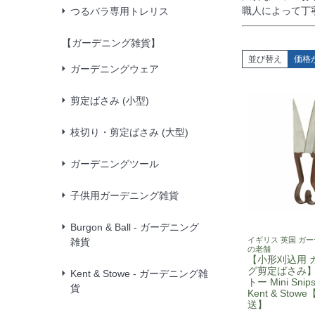
職人によって丁寧
つるバラ専用トレリス
【ガーデニング雑貨】
並び替え
価格
ガーデニングウェア
剪定ばさみ (小型)
枝切り・剪定ばさみ (大型)
ガーデニングツール
子供用ガーデニング雑貨
Burgon & Ball - ガーデニング
イギリス 英国 ガ
雑貨
の老舗
【小形刈込用 
グ剪定ばさみ
Kent & Stowe - ガーデニング雑
トー Mini Snip
貨
Kent & Sto
送】