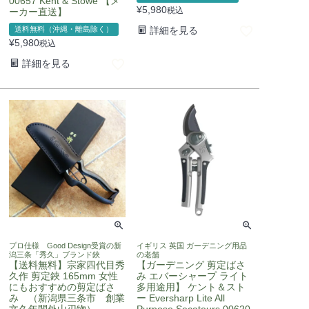
00657 Kent & Stowe 【メ
¥
5,980
税込
ーカー直送】
送料無料（沖縄・離島除く）
詳細を見る
¥
5,980
税込
詳細を見る
プロ仕様 Good Design受賞の新
イギリス 英国 ガーデニング用品
潟三条「秀久」ブランド鋏
の老舗
【送料無料】宗家四代目秀
【ガーデニング 剪定ばさ
久作 剪定鋏 165mm 女性
み エバーシャープ ライト
にもおすすめの剪定ばさ
多用途用】 ケント＆スト
み （新潟県三条市 創業
ー Eversharp Lite All
文久年間外山刃物）
Purpose Secateurs 00620