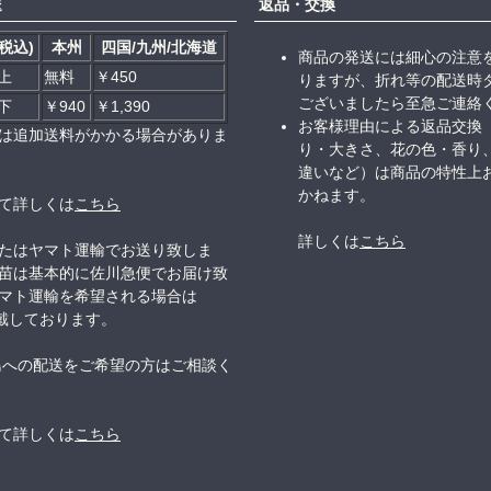
送
返品・交換
税込)
本州
四国/九州/北海道
商品の発送には細心の注意
以上
無料
￥450
りますが、折れ等の配送時
ございましたら至急ご連絡
以下
￥940
￥1,390
お客様理由による返品交換
は追加送料がかかる場合がありま
り・大きさ、花の色・香り
違いなど）は商品の特性上
かねます。
て詳しくは
こちら
詳しくは
こちら
たはヤマト運輸でお送り致しま
苗は基本的に佐川急便でお届け致
マト運輸を希望される場合は
頂戴しております。
島への配送をご希望の方はご相談く
て詳しくは
こちら