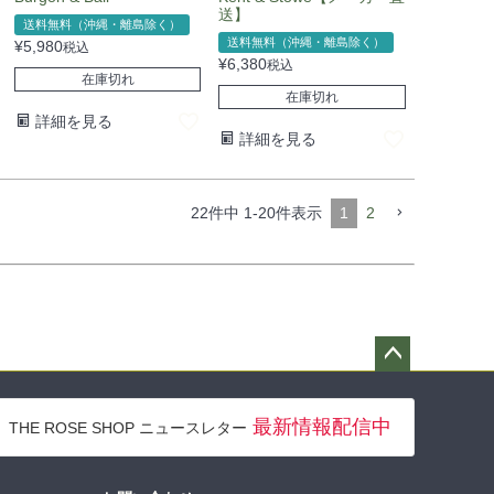
送】
送料無料（沖縄・離島除く）
送料無料（沖縄・離島除く）
¥
5,980
税込
¥
6,380
税込
在庫切れ
在庫切れ
詳細を見る
詳細を見る
22
件中
1
-
20
件表示
1
2
ペー
ジト
最新情報配信中
THE ROSE SHOP ニュースレター
ップ
へ