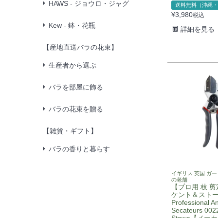
HAWS - ジョウロ・ジャグ
送料無料（沖縄・
¥
3,980
税込
Kew - 鉢・花瓶
詳細を見る
【産地直送バラの花束】
生産者から選ぶ
バラを部屋に飾る
バラの花束を贈る
【雑貨・ギフト】
バラの香りと暮らす
イギリス 英国 ガ
の老舗
【プロ用 枝 
ケント＆スト
Professional An
Secateurs 002
Stowe【メー