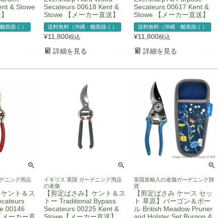
ent & Stowe
Secateurs 00618 Kent &
Secateurs 00617 Kent &
送】
Stowe 【メーカー直送】
Stowe 【メーカー直送】
離島除く）
送料無料（沖縄・離島除く）
送料無料（沖縄・離島除く）
¥
11,800
¥
11,800
税込
税込
詳細を見る
詳細を見る
ーデニング用品
イギリス 英国 ガーデニング用品
英国直輸入の老舗ガーデニング雑
の老舗
貨
】ケント＆ス
【剪定ばさみ】ケント＆ス
【剪定ばさみ ケース セッ
cateurs
トー Traditional Bypass
ト 草原】バーゴン＆ボー
fe 00146
Secateurs 00225 Kent &
ル British Meadow Pruner
we【メーカー直
Stowe【メーカー直送】
and Holster Set Burgon &