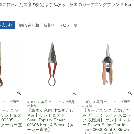
に作られた国産の剪定ばさみから、英国のガーデニングブランド Kent 
が安い順
価格が高い順
新着順
レビュー順
ーデニング用品
イギリス 英国 ガーデニング用品
イギリス 英国 ガーデニング用品
の老舗
の老舗
ガーデニン
【庭木刈込用 小型剪定ば
【ガーデニング 花実ばさ
】ケント＆ス
さみ】ケント＆ストー
み ガーデンライフ スニッ
s 00305
Small Topiary Shear
プ 収穫用】 ケント＆スト
we【メーカー直
00306 Kent & Stowe【メ
ー Flower Snips,Garden
ーカー直送】
Life 00658 Kent & Stowe