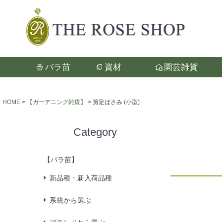
バラ苗
資材
園芸雑貨
検索
HOME
【ガーデニング雑貨】
剪定ばさみ (小型)
Category
【バラ苗】
新品種・新入荷品種
系統から選ぶ